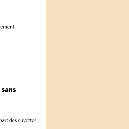
ilement.
 sans
part des cuvettes