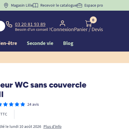
 "
BIENVENUE
Magasin Lille
" pour
la 1ère commande d'incontinence
Recevoir le catalogue
Espace pro
0
03 20 81 93 89
Connexion
Panier
/ Devis
Besoin d'un conseil ?
ien-être
Seconde vie
Blog
eur WC sans couvercle
II
24 avis
TTC
dié le lundi 10 août 2026
Plus d'info