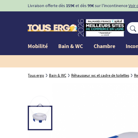
Livraison offerte dès
159€
et dès
99€
sur l'incontinence
Voir 
Mobilité
Bain & WC
Chambre
Inco
Tous ergo
Bain & WC
Réhausseur wc et cadre de toilettes
Re