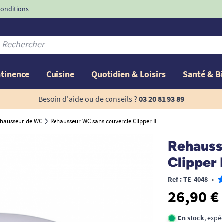
conditions
-10%
avec le code
ntinence
Cuisine
Quotidien & Loisirs
Santé & B
Besoin d'aide ou de conseils ?
03 20 81 93 89
hausseur de WC
Rehausseur WC sans couvercle Clipper II
Rehauss
Clipper 
Ref : TE-4048
•
26,90 €
En stock
, expé