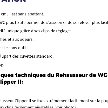
cm, il est sans abattant.
WC plus haute permet de s'asseoir et de se relever plus fac
ité unique grâce à ses clips de réglages.
ches et aux odeurs.
cile sans outils.
plupart des cuvettes standard.
kg.
iques techniques du
Rehausseur de WC
ipper II:
usseur Clipper II se fixe extrêmement facilement sur la plu
x clips facilement ajustables (voir photo).