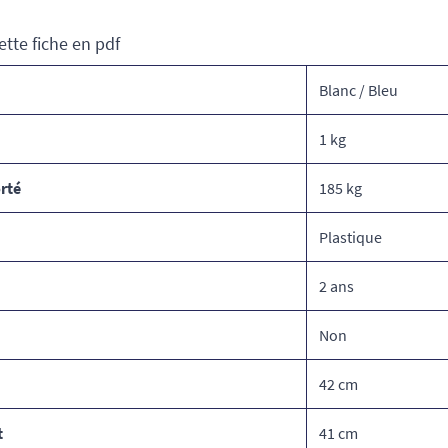
ette fiche en pdf
Blanc / Bleu
1 kg
rté
185 kg
Plastique
2 ans
Non
42 cm
t
41 cm