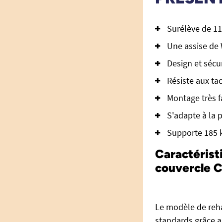
Surélève de 11 
Une assise de 
Design et sécur
Résiste aux ta
Montage très fa
S'adapte à la 
Supporte 185 
Caractérist
couvercle Cl
Le modèle de reha
standards grâce au