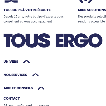
selon la fréquence adaptée à chaque situation.
En cas de doute, rapprochez-vous d’un
TOUJOURS À VOTRE ÉCOUTE
6000 SOLUTION
professionnel de santé ou consultez notre guide
Depuis 15 ans, notre équipe d’experts vous
Des produits sélect
sur le choix des protections pour l’incontinence.
conseillent et vous accompagnent
rendons accessible 
Découvrez tous nos produits pour la gestion de
l’incontinence et bénéficiez d’un
accompagnement sur-mesure.
Voir tous les produits pour m'aider à gérer mes
problèmes d'incontinence.
UNIVERS
NOS SERVICES
AIDE ET CONSEILS
CONTACT
26 avenue Gabriel Lippmann