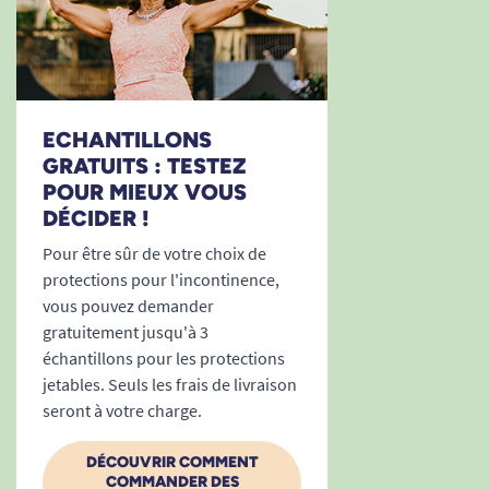
un change complet de taille petite avec
forte absorption.
Favorise la mobilité et le repos : son port
est confortable aussi bien en fauteuil qu’au
lit ou lors des déplacements.
ECHANTILLONS
S’adapte à tous les rythmes de vie grâce à
GRATUITS : TESTEZ
POUR MIEUX VOUS
un packaging pratique (paquet de 30
DÉCIDER !
unités), facilement stockable et
transportable.
Pour être sûr de votre choix de
En résumé : pourquoi choisir TENA
protections pour l'incontinence,
ProSkin Slip Super Small ?
vous pouvez demander
gratuitement jusqu'à 3
Protection maximale en cas
échantillons pour les protections
d’incontinence sévère :
1760 ml
jetables. Seuls les frais de livraison
d’absorption pour une sécurité longue
seront à votre charge.
durée.
Tour de taille Small :
adapté de 56 à 85 cm,
DÉCOUVRIR COMMENT
COMMANDER DES