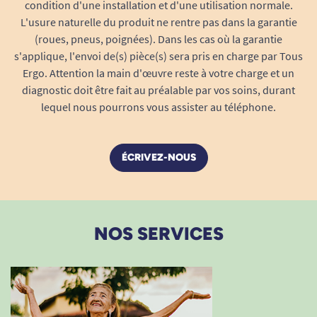
condition d'une installation et d'une utilisation normale.
porter la protection sous tout type de
L'usure naturelle du produit ne rentre pas dans la garantie
vêtement sans effet de volume ni bruit.
(roues, pneus, poignées). Dans les cas où la garantie
Un produit pensé pour la dignité et
s'applique, l'envoi de(s) pièce(s) sera pris en charge par Tous
l’autonomie
Ergo. Attention la main d'œuvre reste à votre charge et un
Le
TENA ProSkin Slip Super Small
est conçu
diagnostic doit être fait au préalable par vos soins, durant
pour respecter l’intégrité et la dignité de chaque
lequel nous pourrons vous assister au téléphone.
utilisateur : il favorise l’indépendance, minimise
l’intervention des aidants et maintient la
ÉCRIVEZ-NOUS
confiance en soi au quotidien. Grâce à ses
performances et à son confort, il permet de
conserver une vie sociale et familiale active, tout
en bénéficiant d’une protection fiable contre les
NOS SERVICES
fuites et irritations.
Convient aux personnes âgées, adultes de
petite corpulence, personnes en situation
de handicap et toute personne nécessitant