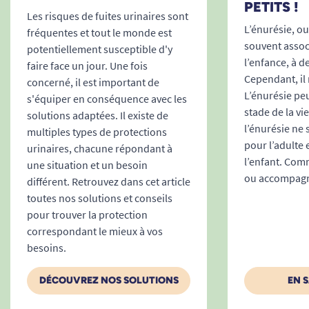
robustes et sécurisées : elles peuvent être
PETITS !
Les risques de fuites urinaires sont
ouvertes et refermées plusieurs fois sans
L’énurésie, ou 
fréquentes et tout le monde est
perdre d’adhérence, afin de réajuster la
souvent associ
potentiellement susceptible d'y
protection si besoin ou lors de la toilette.
l’enfance, à d
faire face un jour. Une fois
Indications claires :
des marquages visibles
Cependant, il 
concerné, il est important de
facilitent la pose du change, évitant toute
L’énurésie peu
s'équiper en conséquence avec les
erreur d’alignement et favorisant
stade de la vi
solutions adaptées. Il existe de
l’énurésie ne
l’autonomie des utilisateurs ou la rapidité
multiples types de protections
pour l’adulte 
d’action des aidants.
urinaires, chacune répondant à
l’enfant. Comm
une situation et un besoin
Confort anatomique :
la protection épouse
ou accompagne
différent. Retrouvez dans cet article
naturellement la forme du bassin et des
toutes nos solutions et conseils
hanches, sans contrainte ni gêne,
pour trouver la protection
favorisant la liberté de mouvement et
correspondant le mieux à vos
limitant la sensation d’inconfort.
besoins.
Hygiène et sécurité en toute
circonstance
DÉCOUVREZ NOS SOLUTIONS
EN 
Pensé pour s’adapter à tous les contextes