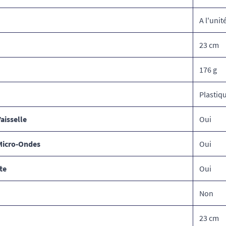
A l'unit
23 cm
176 g
Plastiq
aisselle
Oui
Micro-Ondes
Oui
te
Oui
Non
23 cm