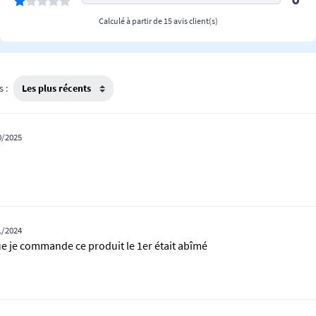
0
Calculé à partir de 15 avis client(s)
s :
0/2025
1/2024
ue je commande ce produit le 1er était abîmé