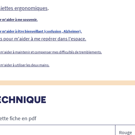
ssiettes ergonomiques
.
ur m'aider à me souvenir.
r m'aider à être bienveillant (confusion , Alzheimer).
ts pour m'aider à me repérer dans l'espace.
r m'aider à maintenir et compenser mes difficultés de tremblements.
 m'aider à utiliser les deux mains.
ECHNIQUE
ette fiche en pdf
Rouge