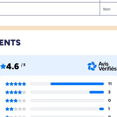
Non
IENTS
4.6
/ 5
11
3
0
1