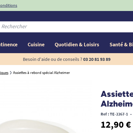
conditions
-10%
avec le code
ntinence
Cuisine
Quotidien & Loisirs
Santé & B
Besoin d'aide ou de conseils ?
03 20 81 93 89
iques
Assiettes à rebord spécial Alzheimer
Promo !
Assiette
Alzheim
Ref : TE-2267-1
•
12,90 €