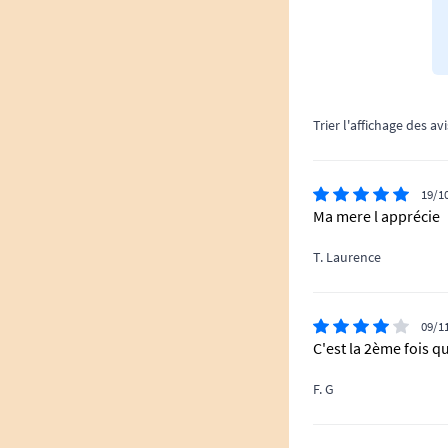
Trier l'affichage des avi
19/1
Ma mere l apprécie
T. Laurence
09/1
C'est la 2ème fois q
F. G