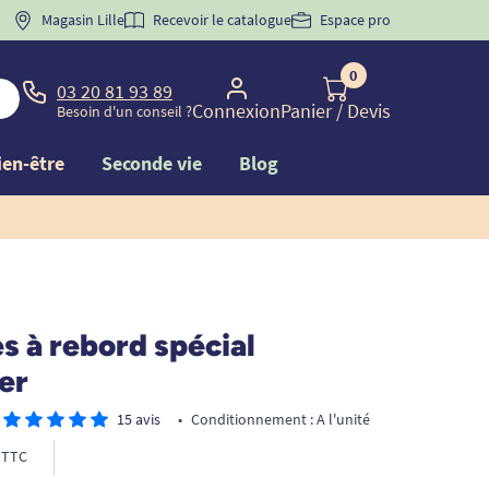
 "
BIENVENUE
Magasin Lille
" pour
la 1ère commande d'incontinence
Recevoir le catalogue
Espace pro
0
03 20 81 93 89
Connexion
Panier
/ Devis
Besoin d'un conseil ?
ien-être
Seconde vie
Blog
s à rebord spécial
er
15 avis
•
Conditionnement : A l'unité
TTC