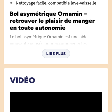
Nettoyage facile, compatible lave-vaisselle
Bol asymétrique Ornamin –
retrouver le plaisir de manger
en toute autonomie
Le bol asymétrique Ornamin est une aide
innovante pensée pour accompagner les
personnes âgées, en situation de handicap,
LIRE PLUS
accidentées ou tout simplement fragilisées par
une baisse de mobilité au niveau des membres
supérieurs. Grâce à ses astuces ergonomiques, il
redonne confiance et autonomie lors des repas,
VIDÉO
à domicile comme en institution. Parmi les
solutions de
vaisselle ergonomique
pensées
pour faciliter la prise des repas, ce bol tire son
épingle du jeu.