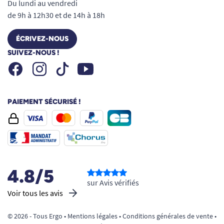
Du lundi au vendredi
Fabrication allemande
pour une
de 9h à 12h30 et de 14h à 18h
robustesse et une qualité irréprochables.
Besoin d’aide pour choisir ? Découvrez notre
ÉCRIVEZ-NOUS
guide
Comment choisir un accessoire pour
SUIVEZ-NOUS !
manger plus facilement ?
Facebook
Instagram
Youtube
Tiktok
Voir tous les assiettes et bols ergonomiques.
PAIEMENT SÉCURISÉ !
Voir tous les produits pour m'aider à me souvenir.
Voir tous les produits pour m'aider à maintenir et compenser mes
difficultés de tremblements.
Voir tous les produits pour m'aider à utiliser les deux mains.
4.8/5
sur Avis vérifiés
Voir tous les avis
© 2026 - Tous Ergo •
Mentions légales
•
Conditions générales de vente
•