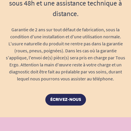
sous 48h et une assistance technique à
mauvaise surprise : un investissement rentable
aussi bien pour les particuliers que pour les
distance.
établissements (EHPAD, hôpitaux, services de
rééducation…).
Garantie de 2 ans sur tout défaut de fabrication, sous la
condition d'une installation et d'une utilisation normale.
Peut être associé à d’autres ustensiles
L'usure naturelle du produit ne rentre pas dans la garantie
ergonomiques (couverts adaptés, gobelets
(roues, pneus, poignées). Dans les cas où la garantie
à anses…).
s'applique, l'envoi de(s) pièce(s) sera pris en charge par Tous
S'adapte à tous les types de plateaux et de
Ergo. Attention la main d'œuvre reste à votre charge et un
tables, et se range aisément dans tout
diagnostic doit être fait au préalable par vos soins, durant
placard.
lequel nous pourrons vous assister au téléphone.
Une solution concrète pour restaurer
la confiance à table
ÉCRIVEZ-NOUS
Le bol asymétrique Ornamin répond à une
problématique fréquente : retrouver le plaisir de
manger en autonomie malgré la maladie, le
handicap ou la fatigue. Grâce à ses innovations,