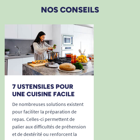
NOS CONSEILS
Dimensions :
Dimensions du bol :
Diamètre : 15.5 cm.
7 USTENSILES POUR
UNE CUISINE FACILE
Hauteur : 3.5 cm
Capacité : 185 ml
De nombreuses solutions existent
pour faciliter la préparation de
Matières :
repas. Celles-ci permettent de
palier aux difficultés de préhension
et de dextérité ou renforcent la