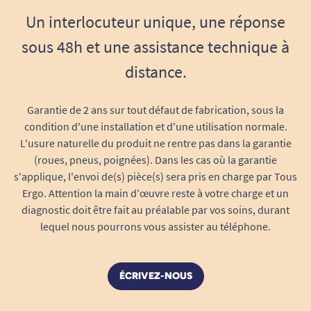
font en quelques secondes grâce à une
Un interlocuteur unique, une réponse
petite languette dissimulée sur le côté du
sous 48h et une assistance technique à
socle.
distance.
Cette caractéristique permet de diminuer le
risque de chutes d’aliment, de taches et facilite
Garantie de 2 ans sur tout défaut de fabrication, sous la
le maintien de la propreté de la table.
condition d'une installation et d'une utilisation normale.
Matériaux contrôlés pour un usage
L'usure naturelle du produit ne rentre pas dans la garantie
alimentaire sûr
(roues, pneus, poignées). Dans les cas où la garantie
Silicone de qualité alimentaire
certifié
s'applique, l'envoi de(s) pièce(s) sera pris en charge par Tous
Ergo. Attention la main d'œuvre reste à votre charge et un
LFGB et FDA : 0 compromis sur la sécurité
diagnostic doit être fait au préalable par vos soins, durant
des utilisateurs, même en cas de contact
lequel nous pourrons vous assister au téléphone.
prolongé avec des aliments très chauds ou
acides.
Sans matériaux nocifs : utilisation fiable au
ÉCRIVEZ-NOUS
quotidien pour tous, y compris les bébés et
les personnes fragiles.