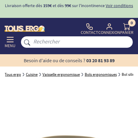
Livraison offerte dès
159€
et dès
99€
sur l'incontinence
Voir conditions
0
CONTACT
CONNEXION
PANIER
MENU
Besoin d'aide ou de conseils ?
03 20 81 93 89
Tous ergo
Cuisine
Vaisselle ergonomique
Bols ergonomiques
Bol silico