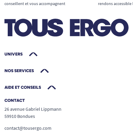
conseillent et vous accompagnent
rendons accessible 
manipulation sécurisée.
Un choix écologique et économique :
extrême longévité même en cas d’usage
quotidien intensif.
Ce bol accompagne avec discrétion chaque
moment de la journée : petit déjeuner, collation
UNIVERS
ou dîner, il s’adapte à tous les usages et à tous
les profils.
NOS SERVICES
Le Bol silicone S Nat Spirit en résumé
Vaisselle incassable
en silicone alimentaire
AIDE ET CONSEILS
certifiée (LFGB-FDA), résistante aux chocs,
CONTACT
aux chutes et aux températures extrêmes
26 avenue Gabriel Lippmann
(
-50 °C à +230 °C
).
59910 Bondues
Ventouse intégrée
: stabilité parfaite sur
table, permet l’utilisation à une main,
contact@tousergo.com