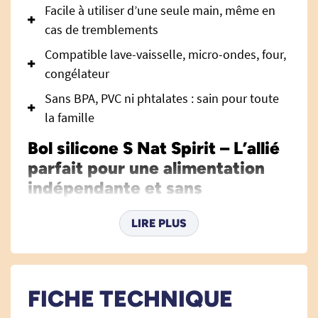
Facile à utiliser d’une seule main, même en
cas de tremblements
Compatible lave-vaisselle, micro-ondes, four,
congélateur
Sans BPA, PVC ni phtalates : sain pour toute
la famille
Bol silicone S Nat Spirit – L’allié
parfait pour une alimentation
indépendante et sans
contraintes
LIRE PLUS
Le
bol silicone S Nat Spirit
est une aide
précieuse pour tous ceux – enfants, adultes,
seniors ou personnes à mobilité réduite – qui
souhaitent profiter de leurs repas en toute
FICHE TECHNIQUE
simplicité, confort et sécurité. Pensé pour