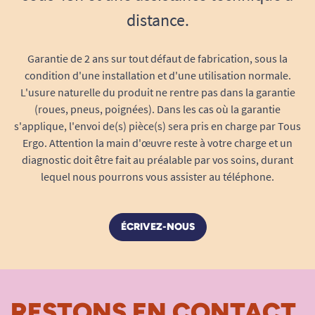
Nettoyage simplifié : ce gobelet passe au lave-
distance.
vaisselle, qu’il soit domestique ou professionnel,
pour une hygiène parfaite à chaque utilisation.
Garantie de 2 ans sur tout défaut de fabrication, sous la
Même soumis à de nombreux cycles, il ne subit
condition d'une installation et d'une utilisation normale.
pas de déformation et sa surface ne se ternit
L'usure naturelle du produit ne rentre pas dans la garantie
pas. Il est aussi facile à rincer à la main grâce à
(roues, pneus, poignées). Dans les cas où la garantie
son intérieur lisse sans recoin, empêchant les
s'applique, l'envoi de(s) pièce(s) sera pris en charge par Tous
résidus de s’accumuler.
Ergo. Attention la main d'œuvre reste à votre charge et un
diagnostic doit être fait au préalable par vos soins, durant
Gestion facile pour les familles, structures
lequel nous pourrons vous assister au téléphone.
médicales, écoles ou crèches.
Matériau non poreux, ne retient ni odeur ni
coloration.
ÉCRIVEZ-NOUS
Sans BPA, sans phtalates et conforme aux
normes alimentaires.
Attention :
ce gobelet ne doit pas être utilisé au
micro-ondes ni au four traditionnel afin de
RESTONS EN CONTACT