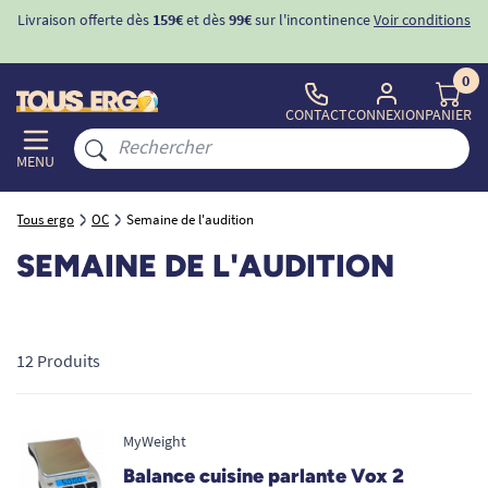
Livraison offerte dès
159€
et dès
99€
sur l'incontinence
Voir conditions
0
CONTACT
CONNEXION
PANIER
MENU
Tous ergo
OC
Semaine de l'audition
SEMAINE DE L'AUDITION
12 Produits
MyWeight
Balance cuisine parlante Vox 2