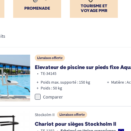
TOURISME ET
PROMENADE
VOYAGE PMR
its
Livraison offerte
Elevateur de piscine sur pieds fixe Aq
•
TE-34145
Poids max. supporté : 150 kg
Matière : A
Poids : 50 kg
Comparer
Stockolm II
Livraison offerte
Chariot pour sièges Stockholm II
•
•
TE-1192
Fabriqué en Union européenne