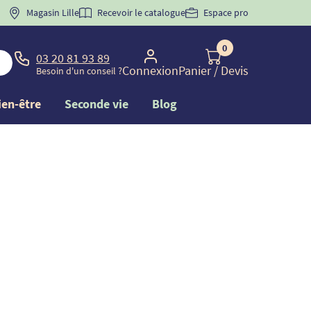
 "
BIENVENUE
Magasin Lille
" pour
la 1ère commande d'incontinence
Recevoir le catalogue
Espace pro
0
03 20 81 93 89
Connexion
Panier
/ Devis
Besoin d'un conseil ?
ien-être
Seconde vie
Blog