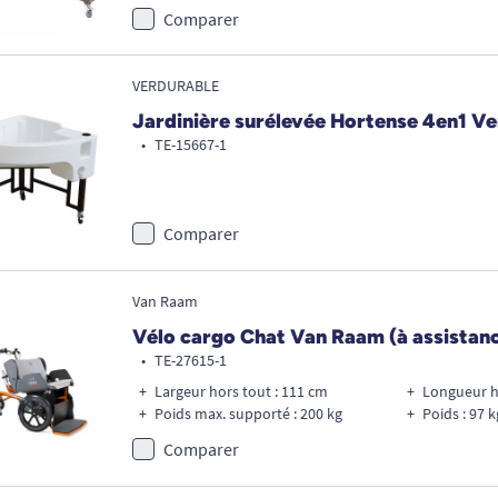
Comparer
VERDURABLE
Jardinière surélevée Hortense 4en1 V
•
TE-15667-1
Comparer
Van Raam
Vélo cargo Chat Van Raam (à assistanc
•
TE-27615-1
Largeur hors tout : 111 cm
Longueur h
Poids max. supporté : 200 kg
Poids : 97 k
Comparer