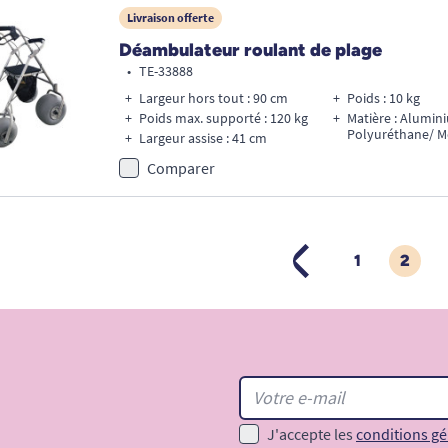
Livraison offerte
Déambulateur roulant de plage
•
TE-33888
Largeur hors tout : 90 cm
Poids : 10 kg
Poids max. supporté : 120 kg
Matière : Alumin
Polyuréthane/ 
Largeur assise : 41 cm
Comparer
1
2
PRÉCÉDENT
J'accepte les
conditions gé