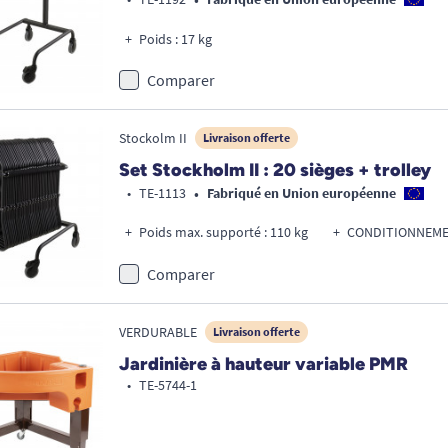
Poids : 17 kg
Comparer
Stockolm II
Livraison offerte
Set Stockholm II : 20 sièges + trolley
•
•
TE-1113
Fabriqué en Union européenne
Poids max. supporté : 110 kg
CONDITIONNEMEN
Comparer
VERDURABLE
Livraison offerte
Jardinière à hauteur variable PMR
•
TE-5744-1