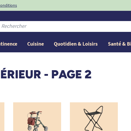
conditions
-10%
avec le code
ntinence
Cuisine
Quotidien & Loisirs
Santé & B
TÉRIEUR
- PAGE 2