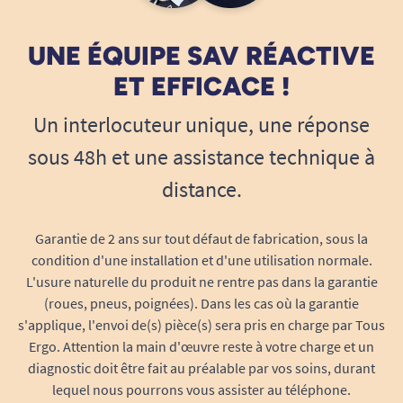
UNE ÉQUIPE SAV RÉACTIVE
Voir tous les cadres et sièges de toilettes.
.
ET EFFICACE !
Un interlocuteur unique, une réponse
Voir tous les produits pour m'aider à me tenir / me maintenir.
sous 48h et une assistance technique à
Voir tous les produits pour m'aider à me relever.
distance.
Voir tous les produits pour m'aider à me sentir en sécurité.
Garantie de 2 ans sur tout défaut de fabrication, sous la
Voir tous les produits pour m'aider à éviter les chutes.
condition d'une installation et d'une utilisation normale.
L'usure naturelle du produit ne rentre pas dans la garantie
(roues, pneus, poignées). Dans les cas où la garantie
s'applique, l'envoi de(s) pièce(s) sera pris en charge par Tous
Ergo. Attention la main d'œuvre reste à votre charge et un
diagnostic doit être fait au préalable par vos soins, durant
lequel nous pourrons vous assister au téléphone.