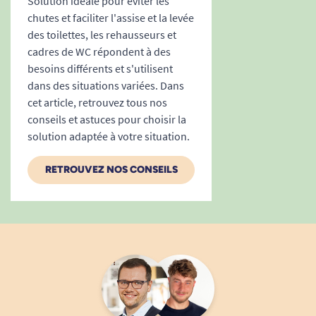
Solution idéale pour éviter les
Poids maximal supporté siège : 200 kg.
chutes et faciliter l'assise et la levée
Poids maximal supporté accoudoirs : 100 kg.
des toilettes, les rehausseurs et
cadres de WC répondent à des
Nombre de cycles : 100.
besoins différents et s'utilisent
dans des situations variées. Dans
cet article, retrouvez tous nos
conseils et astuces pour choisir la
NOTE :
La hauteur d’assise réglable indique « à
solution adaptée à votre situation.
quelle hauteur du sol l’assise peut être
positionnée », selon le réglage manuel ou les
RETROUVEZ NOS CONSEILS
options disponibles.
La dimension de levée ou hauteur de levée
indique « de combien le siège peut se
soulever / s’élever », c’est-à-dire l’amplitude
du mouvement vertical permis par le
mécanisme.