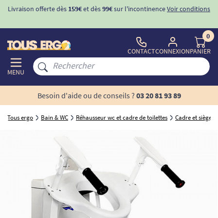
Livraison offerte dès
159€
et dès
99€
sur l'incontinence
Voir conditions
0
CONTACT
CONNEXION
PANIER
MENU
Besoin d'aide ou de conseils ?
03 20 81 93 89
Tous ergo
Bain & WC
Réhausseur wc et cadre de toilettes
Cadre et siège de