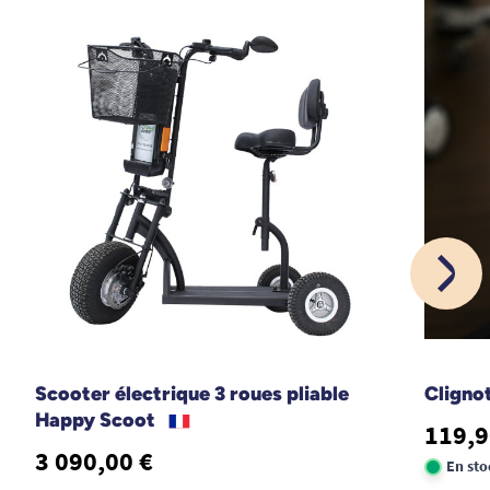
Scooter électrique 3 roues pliable
Cligno
Happy Scoot
119,9
3 090,00 €
En sto