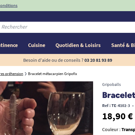
conditions
-10%
avec le code
ntinence
Cuisine
Quotidien & Loisirs
Santé & B
Besoin d'aide ou de conseils ?
03 20 81 93 89
res préhension
Bracelet métacarpien Gripofix
Gripoballs
Bracele
Ref : TE-4102-3
•
18,90 €
Couleur :
Trans