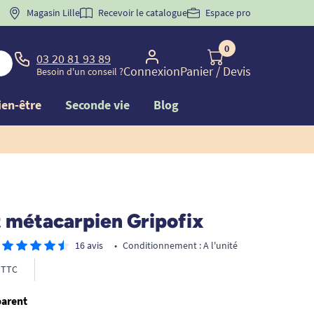
 "
BIENVENUE
Magasin Lille
" pour
la 1ère commande d'incontinence
Recevoir le catalogue
Espace pro
0
03 20 81 93 89
Connexion
Panier
/ Devis
Besoin d'un conseil ?
ien-être
Seconde vie
Blog
t métacarpien Gripofix
16 avis
•
Conditionnement : A l'unité
TTC
parent