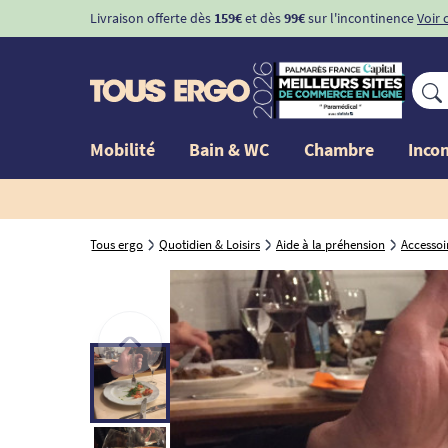
Livraison offerte dès
159€
et dès
99€
sur l'incontinence
Voir 
Mobilité
Bain & WC
Chambre
Inco
Tous ergo
Quotidien & Loisirs
Aide à la préhension
Accessoi