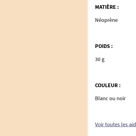
MATI
È
RE :
Néoprène
POIDS :
30 g
COULEUR :
Blanc ou noir
Voir toutes les ai