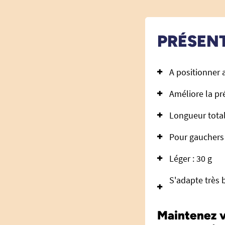
PRÉSEN
A positionner a
Améliore la p
Longueur total
Pour gauchers 
Léger : 30 g
S'adapte très 
Maintenez v