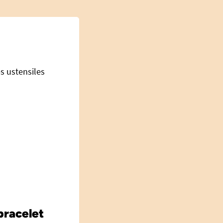
es ustensiles
bracelet