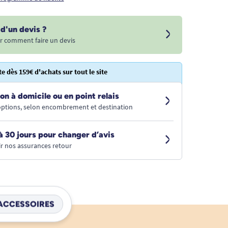
d'un devis ?
r comment faire un devis
te dès 159€ d'achats sur tout le site
on à domicile ou en point relais
 options, selon encombrement et destination
à 30 jours pour changer d’avis
r nos assurances retour
ACCESSOIRES