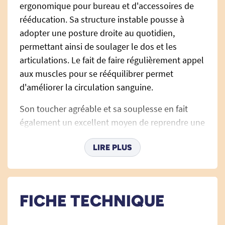
ergonomique pour bureau et d'accessoires de
rééducation. Sa structure instable pousse à
adopter une posture droite au quotidien,
permettant ainsi de soulager le dos et les
articulations. Le fait de faire régulièrement appel
aux muscles pour se rééquilibrer permet
d'améliorer la circulation sanguine.
Son toucher agréable et sa souplesse en fait
également un excellent moyen de reprendre une
activité physique en douceur. Elle est utile pour
LIRE PLUS
adopter différentes positions et varier ainsi les
exercices de rééducation.
FICHE TECHNIQUE
3 tailles sont disponibles, chacune est associée à
une couleur unique :