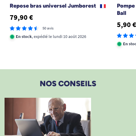
Repose bras universel Jumborest
Pompe 
Ball
79,90 €
5,90 
50 avis
En stock
, expédié le lundi 10 août 2026
En sto
NOS CONSEILS