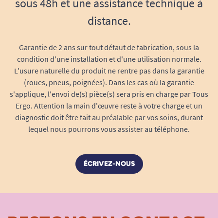
sous 48h et une assistance technique à
lavage
Séchage rapide à l’air libre
distance.
Une solution pratique, à la maison comme
en déplacement
Garantie de 2 ans sur tout défaut de fabrication, sous la
Le format échantillon proposé ici vous permet
condition d'une installation et d'une utilisation normale.
de tester ce modèle dans les conditions réelles,
L'usure naturelle du produit ne rentre pas dans la garantie
chez vous, en toute tranquillité. Emportez-le
(roues, pneus, poignées). Dans les cas où la garantie
facilement dans un sac discret pour vos sorties,
s'applique, l'envoi de(s) pièce(s) sera pris en charge par Tous
séjours ou voyages : sa compacité et son poids
Ergo. Attention la main d'œuvre reste à votre charge et un
diagnostic doit être fait au préalable par vos soins, durant
plume en font un allié idéal pour tous vos
lequel nous pourrons vous assister au téléphone.
déplacements.
Pèse seulement 22 g pour un
ÉCRIVEZ-NOUS
encombrement minimum
Se plie facilement et tient dans la paume
de la main
Éprouvé par les professionnels,
recommandé pour tous