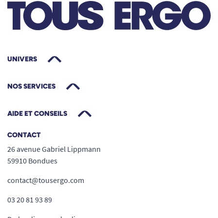
taille 70 - 110 cm), conçu pour fixer tous
types de protections (couches
anatomiques, garnitures, changes
complets...) en toute discrétion et efficacité.
UNIVERS
Confort exceptionnel grâce à son tissu
doux, extensible et aéré, sans latex ni
NOS SERVICES
couture irritante : adapté même aux peaux
sensibles.
AIDE ET CONSEILS
Ultra-léger (22 g), peu volumineux et quasi-
invisible sous les vêtements du quotidien.
CONTACT
26 avenue Gabriel Lippmann
Entretien facile : lavable en machine jusqu’à
59910 Bondues
60°C, réutilisable de nombreuses fois.
contact@tousergo.com
Mise en place simple et maintien fiable
03 20 81 93 89
même en cas de mobilité réduite ou de
port prolongé.