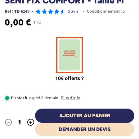
SENI FIX COMFORT - Taille M
Ref : TE-6149
•
5 avis
•
Conditionnement : 5
0,00 €
TTC
En stock
, expédié demain
Plus d'info
AJOUTER AU PANIER
-
+
Quantité
DEMANDER UN DEVIS