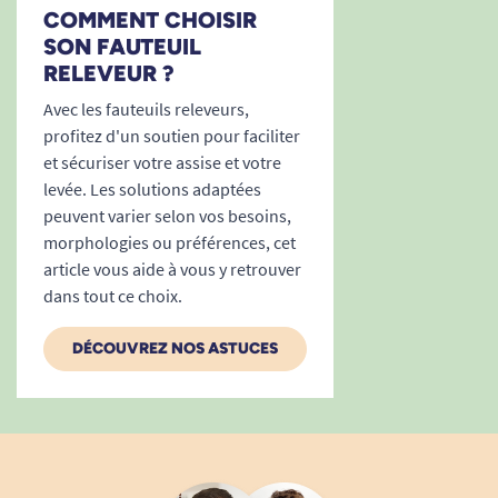
ressorts "nosag" votre assise ne sera pas dure et
COMMENT CHOISIR
s'adaptera complétement à chacun. Une fois
SON FAUTEUIL
confortablement assis dans votre fauteuil,
RELEVEUR ?
l'option vous sera donnée d'activer ou non, le
Avec les fauteuils releveurs,
cale-reins intégré au fauteuil à l'aide de la
profitez d'un soutien pour faciliter
télécommande. Ce cale-reins vous sera
et sécuriser votre assise et votre
spécialement utile si vous avez des douleurs
levée. Les solutions adaptées
récurrentes dans le bas du dos.
peuvent varier selon vos besoins,
morphologies ou préférences, cet
article vous aide à vous y retrouver
dans tout ce choix.
DÉCOUVREZ NOS ASTUCES