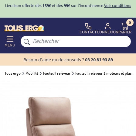
ons
-10%
avec le code "
BIENVENUE
" pour
la 1ère commande
d'incontinence
0
CONTACT
CONNEXION
PANIER
MENU
Besoin d'aide ou de conseils ?
03 20 81 93 89
Tous ergo
Mobilité
Fauteuil releveur
Fauteuil releveur 3 moteurs et plus