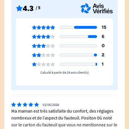
Motorisation
4 moteurs
4.3
/ 5
Revêtement
Tissu
15
Accoudoirs Escamotables
Non
6
0
Dos Au Mur
Non
2
Petite Taille
Non
1
Calculé à partir de 24 avis client(s)
Hauteur Hors Tout
112 cm
13/05/2026
Ma maman est très satisfaite du confort, des réglages
nombreux et de l’aspect du fauteuil. Positon 0G noté
sur le carton du fauteuil que vous ne mentionnez sur le