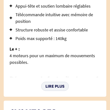
Appui-tête et soutien lombaire réglables
Télécommande intuitive avec mémoire de
position
Structure robuste et assise confortable
Poids max supporté : 140kg
Le + :
4 moteurs pour un maximum de mouvements
possibles.
Découvrez le fauteuil releveur 4
moteurs Lazare
LIRE PLUS
Le
fauteuil releveur
4 moteurs
Lazare vous
aide à vous asseoir ou à vous relever lors
des phases de transfert.