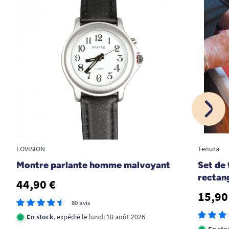
en ai la beneficiere
A. Anonymous
14/09/2023
Très adaptée à une personne ayant perdu ses repères
A. Anonymous
1
2
LOVISION
Tenura
Montre parlante homme malvoyant
Set de 
rectan
44,90 €
15,90
80 avis
En stock
, expédié le lundi 10 août 2026
En sto