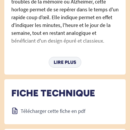
troubles de la mémoire ou Alzheimer, cette
horloge permet de se repérer dans le temps d'un
rapide coup d'œil. Elle indique permet en effet
d'indiquer les minutes, l'heure et le jour de la
semaine, tout en restant analogique et
bénéficiant d'un design épuré et classieux.
LIRE PLUS
Détails techniques :
Matières : Cadre en aluminium, plastique
Dimensions : 30 x 4 cm
FICHE TECHNIQUE
Alimentation : 1 pile AA (non incluse)
Télécharger cette fiche en pdf
Certification : CE, RoHS