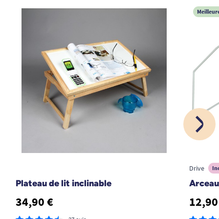
Meilleur
Drive
In
Plateau de lit inclinable
Arceau 
34,90 €
12,90