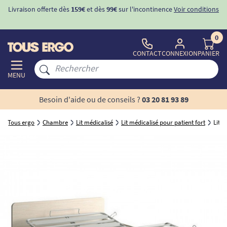
Livraison offerte dès
159€
et dès
99€
sur l'incontinence
Voir conditions
0
CONTACT
CONNEXION
PANIER
MENU
Besoin d'aide ou de conseils ?
03 20 81 93 89
Tous ergo
Chambre
Lit médicalisé
Lit médicalisé pour patient fort
Lit m