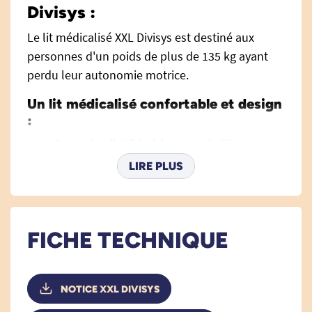
Divisys :
Le lit médicalisé XXL Divisys est destiné aux
personnes d'un poids de plus de 135 kg ayant
perdu leur autonomie motrice.
Un lit médicalisé confortable et design
:
Sommier divisible à lattes métalliques.
Hauteur électrique réglable de 35 à 81 cm.
LIRE PLUS
Relève jambes électrique à plicature.
Relève buste électrique.
Télécommande rétro-éclairée et
FICHE TECHNIQUE
verrouillable.
4 roues de 10 cm de diamètre avec freins.
2 supports de potence d'angle et/ou porte-
NOTICE XXL DIVISYS
sérum.