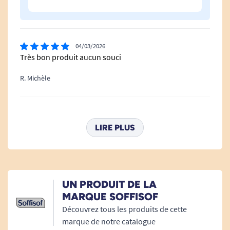
04/03/2026
Très bon produit aucun souci
R. Michèle
04/02/2026
RAS très bonne qualité
LIRE PLUS
R. Michèle
14/11/2025
UN PRODUIT DE LA
Très bonne qualite
MARQUE SOFFISOF
Découvrez tous les produits de cette
I. Monique
marque de notre catalogue