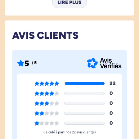
LIRE PLUS
Indicateur
Oui
D'humidité
AVIS CLIENTS
Utilisation Des Wc
Non
Taille Incontinence
Taille XXXL
5
/ 5
22
0
0
0
0
Calculé à partir de 22 avis client(s)