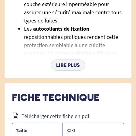
couche extérieure imperméable pour
assurer une sécurité maximale contre tous
types de fuites.
Les
autocollants de fixation
repositionnables pratiques rendent cette
protection semblable à une culotte
classique. Le nouveau design a été conçu
pour garantir un confort maximal.
LIRE PLUS
L'indicateur d'humidité
qui disparaît
progressivement suggère facilement le
moment du changement.
La couche extérieure aide à
réduire
FICHE TECHNIQUE
l'apparition de rougeurs et
d'irritations,
garantissant une sécurité et
Télécharger cette fiche en pdf
une délicatesse maximales, même pour les
peaux les plus délicates.
Taille
XXXL