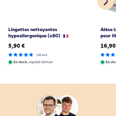
Lingettes nettoyantes
Alèse 
hypoallergenique (x80)
pour l
5,90 €
16,90
128 avis
En stock
, expédié demain
En sto