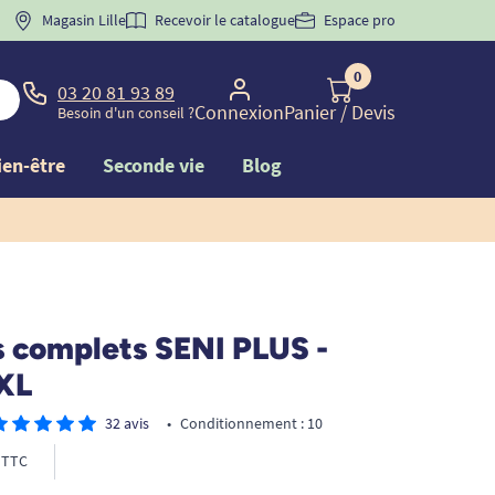
 "
BIENVENUE
Magasin Lille
" pour
la 1ère commande d'incontinence
Recevoir le catalogue
Espace pro
0
03 20 81 93 89
Connexion
Panier
/ Devis
Besoin d'un conseil ?
ien-être
Seconde vie
Blog
 complets SENI PLUS -
XXL
32 avis
•
Conditionnement : 10
TTC