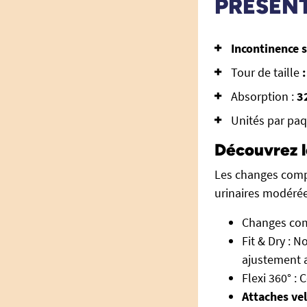
PRÉSEN
Incontinence 
Tour de taille
:
Absorption :
3
Unités par paq
Découvrez l
Les changes compl
urinaires modérée
Changes co
Fit & Dry : 
ajustement a
Flexi 360° : 
Attaches ve