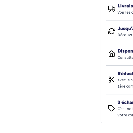
Livrais
Voir les
Jusqu’
Découvri
Dispon
Consulte
Réduct
avec le 
1ère co
3 écha
C’est no
votre co