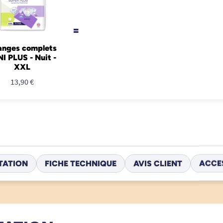
=
anges complets
I PLUS - Nuit -
XXL
13,90 €
TATION
FICHE TECHNIQUE
AVIS CLIENT
ACCE