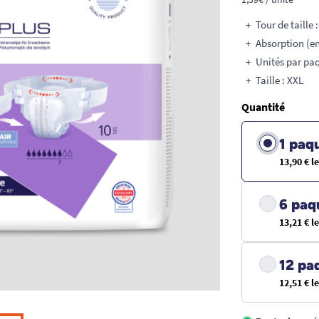
Tour de taille 
Absorption (en
Unités par paq
Taille : XXL
Quantité
1 paq
13,90 € l
6 paq
13,21 € l
12 pa
12,51 € l