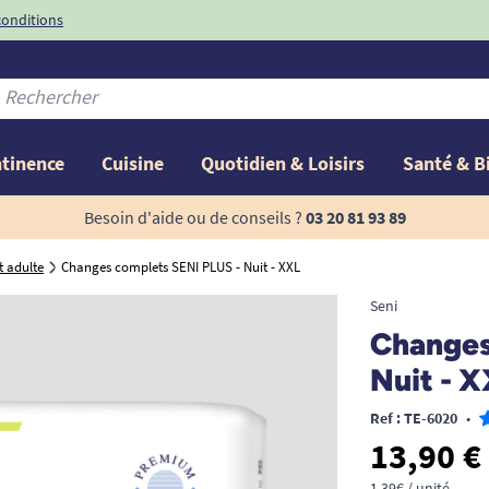
conditions
-10%
avec le code
ntinence
Cuisine
Quotidien & Loisirs
Santé & B
Besoin d'aide ou de conseils ?
03 20 81 93 89
 adulte
Changes complets SENI PLUS - Nuit - XXL
Seni
Changes
Nuit - 
Ref : TE-6020
•
13,90 €
1,39€ / unité