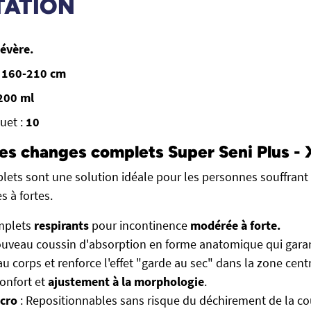
TATION
sévère.
 160-210 cm
200 ml
uet :
10
es changes complets Super Seni Plus -
ets sont une solution idéale pour les personnes souffrant 
s à fortes.
mplets
respirants
pour incontinence
modérée à forte.
Nouveau coussin d'absorption en forme anatomique qui garan
u corps et renforce l'effet "garde au sec" dans la zone centr
Confort et
ajustement à la morphologie
.
lcro
: Repositionnables sans risque du déchirement de la co