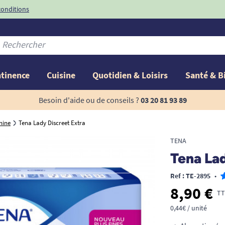
conditions
-10%
avec le code
ntinence
Cuisine
Quotidien & Loisirs
Santé & B
Besoin d'aide ou de conseils ?
03 20 81 93 89
nine
Tena Lady Discreet Extra
TENA
Tena La
Ref : TE-2895
•
8,90 €
TT
0,44€ / unité