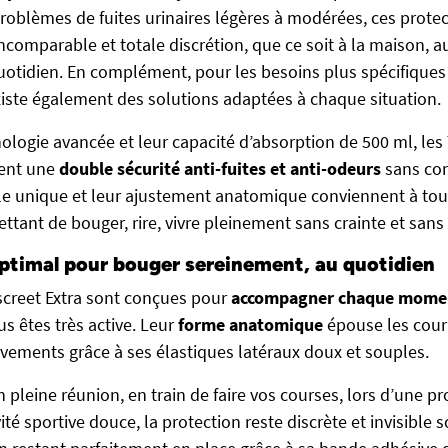
roblèmes de fuites urinaires légères à modérées, ces prote
incomparable et totale discrétion, que ce soit à la maison, au
quotidien. En complément, pour les besoins plus spécifique
 existe également des solutions adaptées à chaque situation.
nologie avancée et leur capacité d’absorption de 500 ml, le
rent une
double sécurité anti-fuites et anti-odeurs
sans com
ille unique et leur ajustement anatomique conviennent à tou
ttant de bouger, rire, vivre pleinement sans crainte et sans 
ptimal pour bouger sereinement, au quotidien
screet Extra sont conçues pour
accompagner chaque moment
 êtes très active. Leur
forme anatomique
épouse les cour
vements grâce à ses élastiques latéraux doux et souples.
 pleine réunion, en train de faire vos courses, lors d’une 
té sportive douce, la protection reste discrète et invisible 