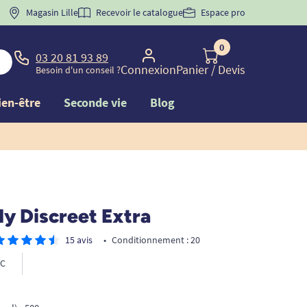
 "
BIENVENUE
Magasin Lille
" pour
la 1ère commande d'incontinence
Recevoir le catalogue
Espace pro
0
03 20 81 93 89
Connexion
Panier
/ Devis
Besoin d'un conseil ?
ien-être
Seconde vie
Blog
dy Discreet Extra
15 avis
•
Conditionnement : 20
C