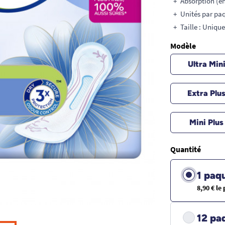
Absorption (en
Unités par paq
Taille : Unique
Modèle
Ultra Min
Extra Plu
Mini Plus
Quantité
1 paq
8,90 € le
12 pa