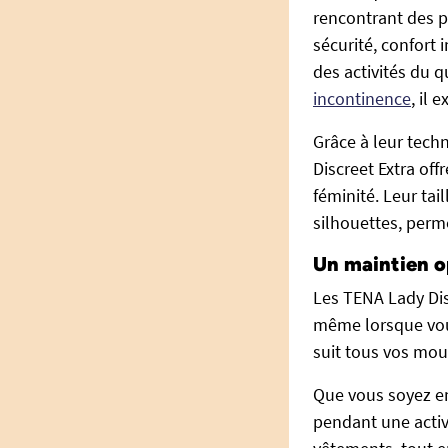
rencontrant des p
sécurité, confort 
des activités du 
incontinence
, il
Grâce à leur tech
Discreet Extra off
féminité. Leur ta
silhouettes, perme
Un maintien o
Les TENA Lady Di
même lorsque vous
suit tous vos mou
Que vous soyez en
pendant une activi