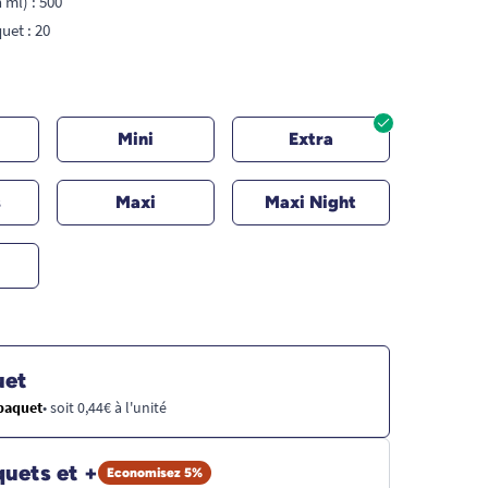
 ml) : 500
uet : 20
i
Mini
Extra
s
Maxi
Maxi Night
uet
 paquet
• soit 0,44€ à l'unité
quets et +
Economisez 5%