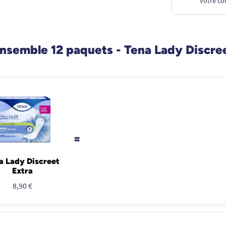
votre co
nsemble 12 paquets - Tena Lady Discree
=
a Lady Discreet
Extra
8,90 €