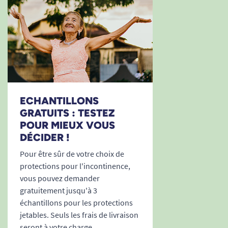
nuit.
Pack de 12 unités
: économique et
pratique pour une gestion sereine de
l’incontinence.
Ultra-doux, silencieux et respirant
:
respect de la peau, élimination des odeurs,
confort toute la journée sans frottements
ni gêne.
ECHANTILLONS
GRATUITS : TESTEZ
Discrétion et liberté de mouvement
:
POUR MIEUX VOUS
protection invisible qui accompagne tous
DÉCIDER !
vos gestes quotidiens sans concession.
Pour être sûr de votre choix de
Besoin de conseils pour l’incontinence ?
protections pour l'incontinence,
Découvrez notre guide
Comment bien vivre avec
vous pouvez demander
l’incontinence ?
gratuitement jusqu'à 3
échantillons pour les protections
Voir tous les produits Tena.
jetables. Seuls les frais de livraison
Voir tous les produits Tena Pants.
seront à votre charge.