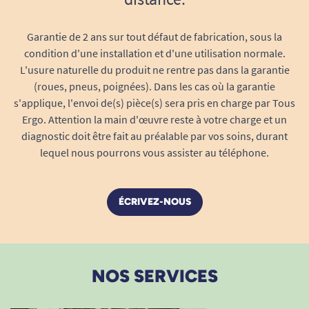
du contenu ni du type de produit.
Essai facilité
: possibilité de commander
Garantie de 2 ans sur tout défaut de fabrication, sous la
un échantillon gratuitement pour vous
condition d'une installation et d'une utilisation normale.
L'usure naturelle du produit ne rentre pas dans la garantie
assurer que la taille et le niveau
(roues, pneus, poignées). Dans les cas où la garantie
d’absorption conviennent à votre besoin.
s'applique, l'envoi de(s) pièce(s) sera pris en charge par Tous
Le TENA Pants ProSkin Super Small,
Ergo. Attention la main d'œuvre reste à votre charge et un
en résumé
diagnostic doit être fait au préalable par vos soins, durant
Pour fuites urinaires modérées à fortes
:
lequel nous pourrons vous assister au téléphone.
solution unisexe pour le maintien à
domicile, en institution ou lors de
déplacements.
ÉCRIVEZ-NOUS
Tour de taille
: 65 à 85 cm, adaptée aux
jeunes adultes minces, femmes et hommes
adultes de petite corpulence.
NOS SERVICES
Absorption élevée
: 2010 ml pour une
sécurité longue durée, de jour comme de