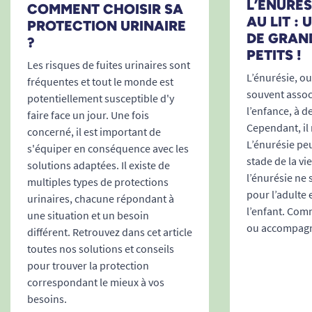
L’ÉNURÉSI
COMMENT CHOISIR SA
des personnes concernées, le modèle ProSkin
AU LIT :
PROTECTION URINAIRE
Super Small reste un allié discret et performant
DE GRAN
?
aux moments clés de la journée.
PETITS !
Les risques de fuites urinaires sont
Simplicité d’utilisation, autonomie
L’énurésie, ou 
fréquentes et tout le monde est
maximale
souvent associ
potentiellement susceptible d'y
l’enfance, à d
faire face un jour. Une fois
Enfilage facile
: identique à un sous-vêtement
Cependant, il 
concerné, il est important de
classique, sans nécessité de position allongée –
L’énurésie peu
s'équiper en conséquence avec les
idéal pour ceux qui souhaitent rester autonomes
stade de la vi
solutions adaptées. Il existe de
dans leur toilette.
l’énurésie ne
multiples types de protections
Convient aux aidants
: facilite la manipulation
pour l’adulte 
urinaires, chacune répondant à
lors des changements et évite les manipulations
l’enfant. Comm
une situation et un besoin
désagréables ou intrusives.
ou accompagne
différent. Retrouvez dans cet article
Élasticité sur toute la ceinture
: s’ajuste à toutes
toutes nos solutions et conseils
les morphologies comprises entre 65 et 85 cm
pour trouver la protection
pour garantir maintien et sécurité, même en
correspondant le mieux à vos
mouvement.
besoins.
Pour plus de conseils, consultez notre guide