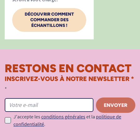
Voir tous nos produits pour m'aider à gérer mes
DÉCOUVRIR COMMENT
COMMANDER DES
problèmes d'incontinence.
ÉCHANTILLONS !
RESTONS EN CONTACT
INSCRIVEZ-VOUS À NOTRE NEWSLETTER *
*
J'accepte les
conditions générales
et la
politique de
confidentialité
.