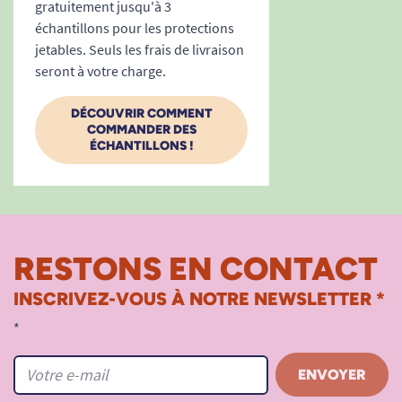
Indicateur d’humidité : facilité de contrôle
gratuitement jusqu'à 3
et change en temps opportun.
échantillons pour les protections
Technologie Odour Neutralizer™ : neutralise
jetables. Seuls les frais de livraison
seront à votre charge.
efficacement les odeurs.
Matériaux dermatologiquement testés et
DÉCOUVRIR COMMENT
respirants : respect total de la peau.
COMMANDER DES
Lot de 30 changes complets.
ÉCHANTILLONS !
Convient hommes/femmes, en institution
ou à domicile.
Besoin d’un conseil ? Découvrez notre guide
spécial : Comment choisir un change complet ?
RESTONS EN CONTACT
Retrouvez également :
INSCRIVEZ-VOUS À NOTRE NEWSLETTER *
- Tous les produits TENA
*
- Toute la gamme TENA Flex
- Les solutions pour gérer l’incontinence