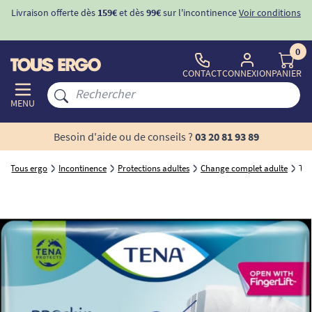
ons
-10%
avec le code "
BIENVENUE
" pour
la 1ère commande
d'incontinence
0
CONTACT
CONNEXION
PANIER
MENU
Besoin d'aide ou de conseils ?
03 20 81 93 89
Tous ergo
Incontinence
Protections adultes
Change complet adulte
TEN