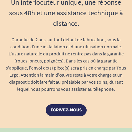
Un interlocuteur unique, une réponse
vie du produit.
sous 48h et une assistance technique à
Emballage compact
pour un rangement
distance.
aisé et une distribution rapide.
Matériaux approuvés
dermatologiquement
: testés sur peau
Garantie de 2 ans sur tout défaut de fabrication, sous la
condition d'une installation et d'une utilisation normale.
sensible pour minimiser tout risque
L'usure naturelle du produit ne rentre pas dans la garantie
d’allergie.
(roues, pneus, poignées). Dans les cas où la garantie
Écolabel
: choix responsable pour la
s'applique, l'envoi de(s) pièce(s) sera pris en charge par Tous
planète.
Ergo. Attention la main d'œuvre reste à votre charge et un
Un produit pensé pour votre liberté,
diagnostic doit être fait au préalable par vos soins, durant
votre confort… et votre sérénité
lequel nous pourrons vous assister au téléphone.
Avec TENA Flex ProSkin Super Medium, vivez
chaque journée sans compromis entre sécurité,
ÉCRIVEZ-NOUS
confort et discrétion. Parfaitement adaptée aux
personnes actives ou dépendantes, cette
protection de haute qualité favorise l’autonomie