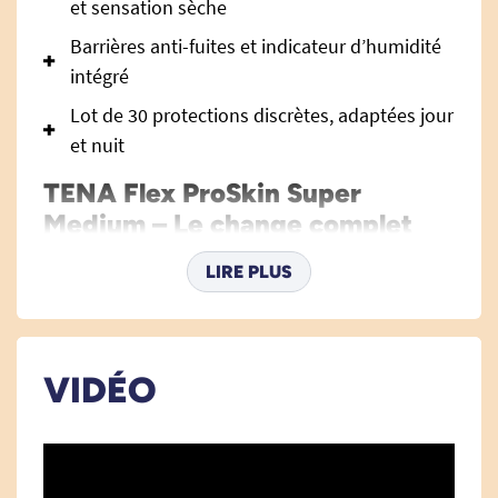
et sensation sèche
Barrières anti-fuites et indicateur d’humidité
intégré
Lot de 30 protections discrètes, adaptées jour
et nuit
TENA Flex ProSkin Super
Medium – Le change complet
ergonomique, fiable et
LIRE PLUS
confortable pour une
incontinence sévère
Le TENA Flex ProSkin Super Medium est une
VIDÉO
protection révolutionnaire conçue pour les
personnes souffrant d'incontinence sévère et
leurs aidants. Grâce à sa conception innovante, il
conjugue sécurité, confort et simplicité