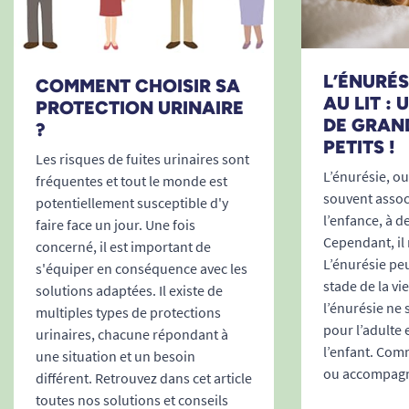
matériaux.
Convient à la fois aux hommes et aux
femmes.
L’ÉNURÉSI
COMMENT CHOISIR SA
Sécurité et autonomie à tout moment
AU LIT :
PROTECTION URINAIRE
En cas d’incontinence sévère, la priorité est de
DE GRAN
?
bénéficier d’une protection fiable sur la durée et
PETITS !
Les risques de fuites urinaires sont
en toute situation. TENA Flex ProSkin Super
L’énurésie, ou 
fréquentes et tout le monde est
Medium assure une tranquillité d’esprit totale,
souvent associ
potentiellement susceptible d'y
avec une capacité d’absorption idéale pour les
l’enfance, à d
faire face un jour. Une fois
Cependant, il 
journées actives comme pour les nuits
concerné, il est important de
L’énurésie peu
prolongées. Grâce à la technologie Odour
s'équiper en conséquence avec les
stade de la vi
solutions adaptées. Il existe de
Neutralizer™, les odeurs sont sous contrôle pour
l’énurésie ne
multiples types de protections
favoriser le respect de l’utilisateur et sa dignité
pour l’adulte 
urinaires, chacune répondant à
dans tous les environnements.
l’enfant. Comm
une situation et un besoin
ou accompagne
différent. Retrouvez dans cet article
Change rapide :
réduit la durée de la
toutes nos solutions et conseils
toilette et facilite la routine quotidienne.