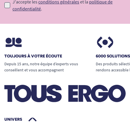
Voir tous les produits Tena.
J'accepte les
conditions générales
et la
politique de
confidentialité
.
Voir tous les produits Tena Flex.
Voir tous les produits pour m'aider à gérer mes
problèmes d'incontinence.
TOUJOURS À VOTRE ÉCOUTE
6000 SOLUTION
Depuis 15 ans, notre équipe d’experts vous
Des produits sélect
conseillent et vous accompagnent
rendons accessible 
UNIVERS