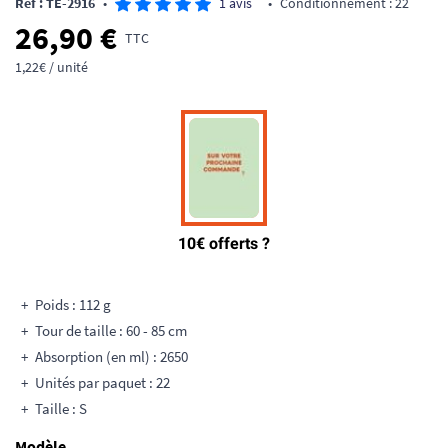
Ref : TE-2916
•
1 avis
•
Conditionnement : 22
26,90 €
TTC
1,22€ / unité
Poids : 112 g
Tour de taille : 60 - 85 cm
Absorption (en ml) : 2650
Unités par paquet : 22
Taille : S
Modèle