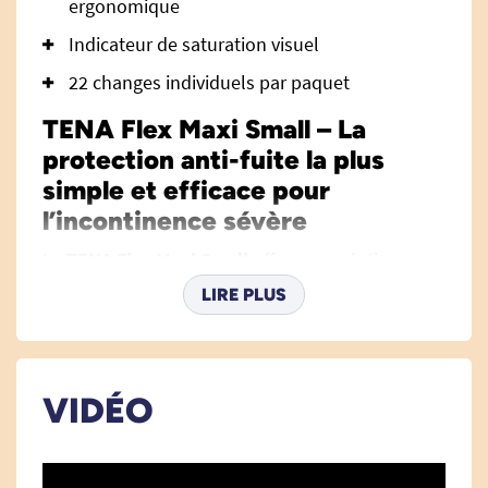
ergonomique
Indicateur de saturation visuel
22 changes individuels par paquet
TENA Flex Maxi Small – La
protection anti-fuite la plus
simple et efficace pour
l’incontinence sévère
Le
TENA Flex Maxi Small
offre une solution
hautement performante et confortable pour
LIRE PLUS
gérer l’incontinence urinaire sévère, disponible
pour les hommes et les femmes. Ce change
complet, conçu avec une ceinture innovante,
VIDÉO
associe sécurité maximale, facilité d’utilisation et
respect de la peau. Il s’adresse particulièrement
aux personnes présentant une mobilité réduite,