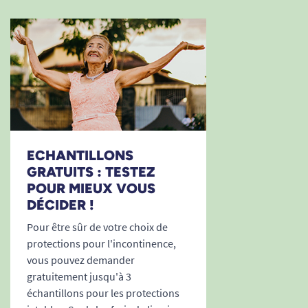
Découvrez notre guide
Comment choisir sa
protection pour l’incontinence ?
Voir tous les produits Tena.
Voir tous les produits Tena Flex.
Voir tous les produits pour m'aider à gérer mes
problèmes d'incontinence.
ECHANTILLONS
GRATUITS : TESTEZ
POUR MIEUX VOUS
DÉCIDER !
Pour être sûr de votre choix de
protections pour l'incontinence,
vous pouvez demander
gratuitement jusqu'à 3
échantillons pour les protections