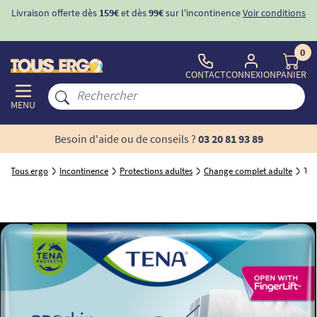
ons
-10%
avec le code "
BIENVENUE
" pour
la 1ère commande
d'incontinence
0
CONTACT
CONNEXION
PANIER
MENU
Besoin d'aide ou de conseils ?
03 20 81 93 89
Tous ergo
Incontinence
Protections adultes
Change complet adulte
TEN