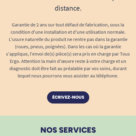
distance.
Discrétion assurée :
format fin, barrière
anti-odeurs, annonce visuelle de
saturation – tout est pensé pour une vie
Garantie de 2 ans sur tout défaut de fabrication, sous la
active sans compromis sur la qualité de vie.
condition d'une installation et d'une utilisation normale.
Résumé des caractéristiques
L'usure naturelle du produit ne rentre pas dans la garantie
(roues, pneus, poignées). Dans les cas où la garantie
Incontinence sévère :
performance
s'applique, l'envoi de(s) pièce(s) sera pris en charge par Tous
maximale pour tous les niveaux de fuites.
Ergo. Attention la main d'œuvre reste à votre charge et un
Tour de taille :
60 à 85 cm (Small).
diagnostic doit être fait au préalable par vos soins, durant
Absorption :
2650 ml.
lequel nous pourrons vous assister au téléphone.
Unité par paquet :
22 changes individuels.
Technologies FeelDry™ et ComfiStretch™
ÉCRIVEZ-NOUS
pour garder la peau sèche et offrir un port
confortable toute la journée.
Pour aller plus loin
Besoin de conseils ou d’informations
NOS SERVICES
complémentaires pour choisir votre protection ?