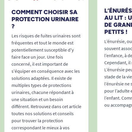
Pour plus de précision, le guide de
L’ÉNURÉSI
COMMENT CHOISIR SA
pose illustré, disponible sur la fiche
AU LIT :
PROTECTION URINAIRE
produit, accompagne pas à pas les
DE GRAN
?
proches ou les professionnels de
PETITS !
Les risques de fuites urinaires sont
santé.
L’énurésie, ou 
fréquentes et tout le monde est
Gestion centralisée :
la vérification de la
souvent associ
potentiellement susceptible d'y
saturation grâce à l’indicateur limite les
l’enfance, à d
faire face un jour. Une fois
manipulations et favorise un suivi efficace
Cependant, il 
concerné, il est important de
du change.
L’énurésie peu
s'équiper en conséquence avec les
stade de la vi
solutions adaptées. Il existe de
l’énurésie ne
multiples types de protections
pour l’adulte 
urinaires, chacune répondant à
l’enfant. Comm
une situation et un besoin
ou accompagne
différent. Retrouvez dans cet article
toutes nos solutions et conseils
pour trouver la protection
correspondant le mieux à vos