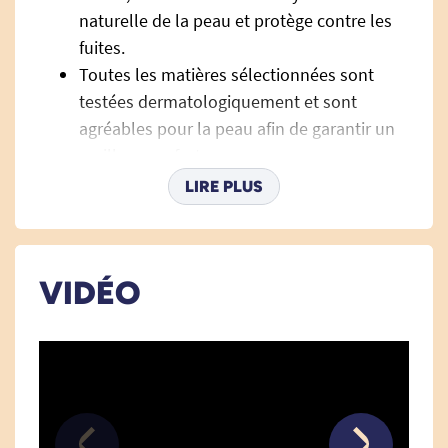
naturelle de la peau et protège contre les
fuites.
Toutes les matières sélectionnées sont
testées dermatologiquement et sont
agréables pour la peau afin de garantir un
meilleur confort.
Les
nouvelles attaches adhésives
sont
LIRE PLUS
plus larges et ajustables afin d’assurer une
tenue parfaite et une facilité d’utilisation.
Technologie ConfioAir
: permet de laisser
VIDÉO
la peau respirer afin de garder la peau
saine.
Techniques de pose :