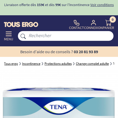
ons
-10%
avec le code "
BIENVENUE
" pour
la 1ère commande
d'incontinence
0
CONTACT
CONNEXION
PANIER
MENU
Besoin d'aide ou de conseils ?
03 20 81 93 89
Tous ergo
Incontinence
Protections adultes
Change complet adulte
TEN