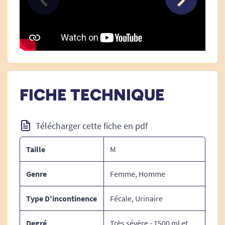
FICHE TECHNIQUE
Télécharger cette fiche en pdf
Taille
M
Demandez un échantill
on :
Genre
Femme, Homme
Pour recevoir un échantillon de ce produit,
Type D'incontinence
Fécale, Urinaire
cliquez-ici
. Vous pouvez commander 1
échantillon par modèle et jusqu'à 3 échantillons
Degré
Très sévère - 1500 ml et