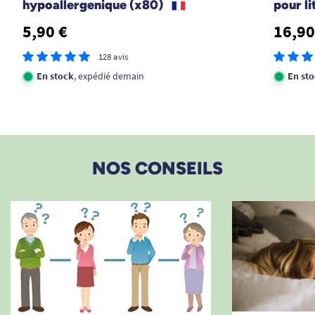
hypoallergenique (x80)
pour l
5,90 €
16,90
128 avis
En stock
, expédié demain
En st
NOS CONSEILS