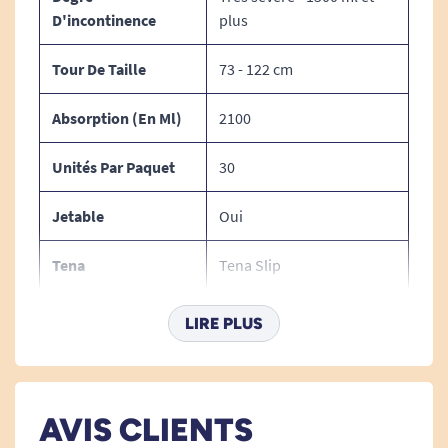
par commande.
D'incontinence
plus
Tour De Taille
73 - 122 cm
Voir tous les produits Tena.
Absorption (en Ml)
2100
Voir tous les produits Tena Slip.
Voir tous les produits pour m'aider à gérer mes
Unités Par Paquet
30
problèmes d'incontinence.
Jetable
Oui
Tena
Tena Slip
Modèle
Taille M
LIRE PLUS
Type De Change
Change complet
Indicateur
Non
AVIS CLIENTS
D'humidité