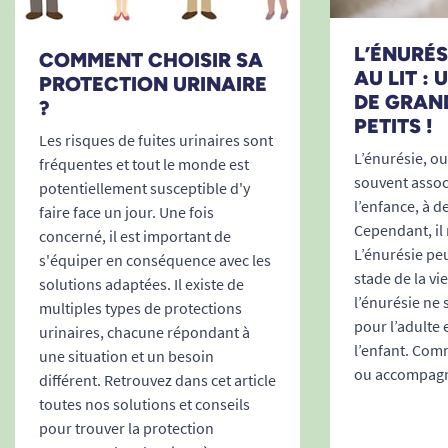
à la fibre polyester haut de gamme
Une solution confortable et rassurante
L’ÉNURÉSI
pour tous
COMMENT CHOISIR SA
AU LIT :
PROTECTION URINAIRE
Le
TENA Fix Premium
s’adresse aussi bien aux
DE GRAN
?
personnes actives qu’à mobilité réduite, vivant à
PETITS !
Les risques de fuites urinaires sont
leur domicile ou en institution. Offrant une
L’énurésie, ou 
fréquentes et tout le monde est
excellente aisance de mouvement, il
souvent associ
potentiellement susceptible d'y
accompagne les activités quotidiennes en toute
l’enfance, à d
faire face un jour. Une fois
liberté, tout en garantissant une sécurité
Cependant, il 
concerné, il est important de
maximale ; il apporte également un sentiment
L’énurésie peu
s'équiper en conséquence avec les
de confiance et de sérénité aux aidants comme
stade de la vi
solutions adaptées. Il existe de
l’énurésie ne
aux utilisateurs.
multiples types de protections
pour l’adulte 
urinaires, chacune répondant à
Polyvalent
: pour toutes les situations, que
l’enfant. Comm
une situation et un besoin
ce soit en journée, la nuit, en déplacement
ou accompagne
différent. Retrouvez dans cet article
ou en séjour médicalisé
toutes nos solutions et conseils
Coupe anatomique
: épouse les formes
pour trouver la protection