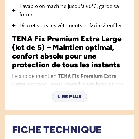
Lavable en machine jusqu'à 60°C, garde sa
forme
Discret sous les vêtements et facile à enfiler
TENA Fix Premium Extra Large
(lot de 5) – Maintien optimal,
confort absolu pour une
protection de tous les instants
Le slip de maintien
TENA Fix Premium Extra
Large
est conçu pour répondre aux besoins des
personnes recherchant une solution efficace et
LIRE PLUS
discrète en matière de gestion de l’incontinence.
Adapté aussi bien à la mobilité quotidienne
qu’aux situations de soins, il garantit un
maintien irréprochable des
protections adultes
FICHE TECHNIQUE
TENA Comfort, tout en offrant un maximum de