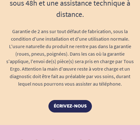
sous 48h et une assistance technique à
distance.
Garantie de 2 ans sur tout défaut de fabrication, sous la
condition d'une installation et d'une utilisation normale.
L'usure naturelle du produit ne rentre pas dans la garantie
(roues, pneus, poignées). Dans les cas où la garantie
s'applique, l'envoi de(s) pièce(s) sera pris en charge par Tous
Voir tous les produits Tena.
Ergo. Attention la main d'œuvre reste à votre charge et un
diagnostic doit être fait au préalable par vos soins, durant
Voir tous les produits Tena Fix.
lequel nous pourrons vous assister au téléphone.
Voir tous les produits pour m'aider à gérer mes
problèmes d'incontinence.
ÉCRIVEZ-NOUS
Le TENA Fix Premium Extra Large en
résumé
Slip de maintien
Extra Large
adapté aux
tours de taille de 95 à 130 cm