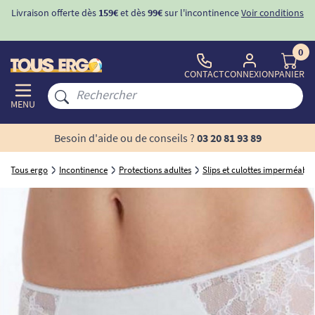
conditions
-10%
avec le code "
BIENVENUE
" pour
la 1ère commande
d'incontinence
0
CONTACT
CONNEXION
PANIER
MENU
Besoin d'aide ou de conseils ?
03 20 81 93 89
Tous ergo
Incontinence
Protections adultes
Slips et culottes imperméable