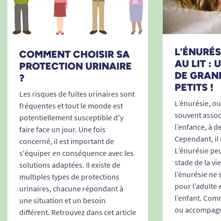
parfait :
L’ÉNURÉSI
COMMENT CHOISIR SA
AU LIT :
PROTECTION URINAIRE
DE GRAN
Conseil :
si vous hésitez entre deux tailles,
?
PETITS !
privilégiez toujours la plus grande pour un
Les risques de fuites urinaires sont
confort optimal et éviter toute sensation de
L’énurésie, ou 
fréquentes et tout le monde est
souvent associ
serrage.
potentiellement susceptible d'y
l’enfance, à d
faire face un jour. Une fois
Composition
Cependant, il 
concerné, il est important de
L’énurésie peu
75 % Tencel
s'équiper en conséquence avec les
stade de la vi
25 % Modal
solutions adaptées. Il existe de
l’énurésie ne
multiples types de protections
Membrane imperméable : 100 %
pour l’adulte 
urinaires, chacune répondant à
polyuréthane
l’enfant. Comm
une situation et un besoin
La gamme
intraversable
concerne uniquement
ou accompagne
différent. Retrouvez dans cet article
les faces avant et arrière du produit, la zone du