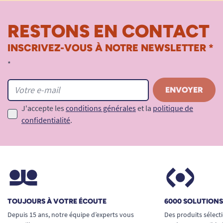
À compléter avec une protection
absorbante en cas de besoin.
RESTONS EN CONTACT
S’entretient facilement en machine.
INSCRIVEZ-VOUS À NOTRE NEWSLETTER *
Voir toutes les culottes imperméables.
*
Voir tous les produits pour m'aider à me souvenir.
Voir tous les produits pour m'aider à gérer mes
problèmes d'incontinence.
J'accepte les
conditions générales
et la
politique de
confidentialité
.
TOUJOURS À VOTRE ÉCOUTE
6000 SOLUTION
Depuis 15 ans, notre équipe d’experts vous
Des produits sélect