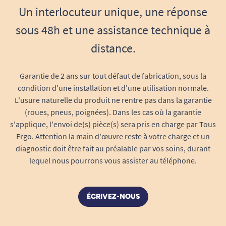
gynécologique, à la ménopause ou pour toutes
Un interlocuteur unique, une réponse
les femmes désirant se prémunir de petits
sous 48h et une assistance technique à
accidents, la
culotte midi dentelle Benefactor
distance.
se fait oublier pour vous permettre de rester
active et sûre de vous.
Garantie de 2 ans sur tout défaut de fabrication, sous la
En résumé
condition d'une installation et d'une utilisation normale.
Culotte midi imperméable et raffinée
,
L'usure naturelle du produit ne rentre pas dans la garantie
conçue pour l’incontinence légère.
(roues, pneus, poignées). Dans les cas où la garantie
s'applique, l'envoi de(s) pièce(s) sera pris en charge par Tous
S’adapte à toutes les morphologies grâce à
Ergo. Attention la main d'œuvre reste à votre charge et un
un large choix de tailles.
diagnostic doit être fait au préalable par vos soins, durant
Matière Tencel
ultra douce,
lequel nous pourrons vous assister au téléphone.
antibactérienne et respirante, idéale pour
la peau.
Dentelle élégante et finitions discrètes.
ÉCRIVEZ-NOUS
Membrane 100 % imperméable à l’avant et
à l’arrière.