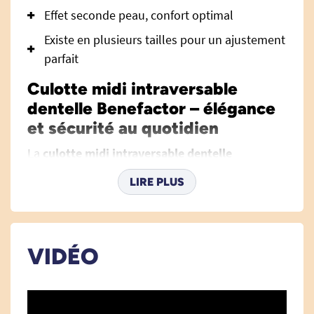
Effet seconde peau, confort optimal
Existe en plusieurs tailles pour un ajustement
parfait
Culotte midi intraversable
dentelle Benefactor – élégance
et sécurité au quotidien
La
culotte midi intraversable dentelle
Benefactor
allie discrétion, féminité et
LIRE PLUS
protection pour accompagner sereinement votre
quotidien. Cette culotte esthétique et
confortable est adaptée aux femmes
confrontées à l’incontinence légère et est
VIDÉO
conçue pour garantir bien-être, hygiène et
confiance en soi, de jour comme de nuit. Pour
toute personne recherchant un complément de