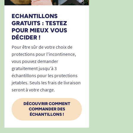
la taille élastiquée devant et derrière et des
attaches Velcro repositionnables pour un
ECHANTILLONS
ajustement personnalisé.
GRATUITS : TESTEZ
POUR MIEUX VOUS
Indicateur d’humidité
: Changement
DÉCIDER !
simplifié, éviter le stress et le risque
Pour être sûr de votre choix de
d'irritation lié à un port trop prolongé.
protections pour l'incontinence,
vous pouvez demander
Discrétion totale
: Ne gonfle pas, ne fait
gratuitement jusqu'à 3
pas de bruit, reste invisible sous les
échantillons pour les protections
vêtements pour permettre à chacun de
jetables. Seuls les frais de livraison
mener une vie sociale et active sans
seront à votre charge.
contraintes.
DÉCOUVRIR COMMENT
Paquet pratique de 30 unités
: Idéal pour
COMMANDER DES
ÉCHANTILLONS !
une gestion facilitée au quotidien des
protections d’incontinence.