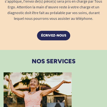
toutes les activités – promenades,
s'applique, l'envoi de(s) pièce(s) sera pris en charge par Tous
Ergo. Attention la main d'œuvre reste à votre charge et un
réception de visiteurs, sport doux ou loisirs
diagnostic doit être fait au préalable par vos soins, durant
en groupe.
lequel nous pourrons vous assister au téléphone.
Permet un passage au change plus rapide,
moins intrusif et plus respectueux de
l’utilisateur.
ÉCRIVEZ-NOUS
Le change complet SENI SUPER – en
résumé
Protection maximale
contre les fuites
grâce à une absorption élevée et des
NOS SERVICES
barrières latérales anti-fuites. Idéal pour
l’incontinence sévère.
Confort longue durée
assuré par
l’enveloppe respirante, l’effet garde-au-sec
Fit & Dry, et la coupe anatomique Flexi 360°.
Grande liberté de mouvement
offerte par