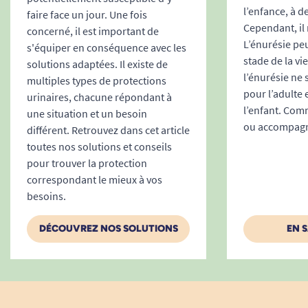
l’enfance, à d
faire face un jour. Une fois
Absorption rapide
et neutralisation des
Cependant, il 
concerné, il est important de
odeurs pour plus de discrétion et de
L’énurésie peu
s'équiper en conséquence avec les
sérénité en société.
stade de la vi
solutions adaptées. Il existe de
Facile à utiliser, discret à transporter
l’énurésie ne
multiples types de protections
pour l’adulte 
Le change complet SENI SUPER s’installe
urinaires, chacune répondant à
l’enfant. Comm
facilement, que ce soit en position debout,
une situation et un besoin
ou accompagne
différent. Retrouvez dans cet article
assise ou allongée, par l’utilisateur lui-même ou
toutes nos solutions et conseils
un aidant. Sa conception fine et sa matière
pour trouver la protection
textile assurent une discrétion totale sous les
correspondant le mieux à vos
vêtements, permettant de poursuivre toutes les
besoins.
activités du quotidien sans gêne ni
appréhension.
DÉCOUVREZ NOS SOLUTIONS
EN 
Pliage compact et hygiénique
du change
inutilisé pour un transport ou un
rangement facilité.