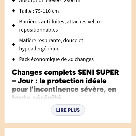
Absorption élevée : 2300 ml
Taille : 75-110 cm
Barrières anti-fuites, attaches velcro
repositionnables
Matière respirante, douce et
hypoallergénique
Pack économique de 30 changes
Changes complets SENI SUPER
– Jour : la protection idéale
pour l'incontinence sévère, en
toute sérénité
Le change complet
SENI SUPER - Jour
est conçu
LIRE PLUS
pour répondre de manière optimale aux besoins
quotidiens des personnes souffrant
d’incontinence sévère, tout en garantissant