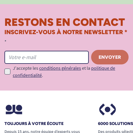
Besoin de conseils ? Consultez notre guide
Comment choisir un change complet ?
RESTONS EN CONTACT
INSCRIVEZ-VOUS À NOTRE NEWSLETTER *
Voir tous les produits pour m'aider à gérer mes
*
problèmes d'incontinence.
J'accepte les
conditions générales
et la
politique de
confidentialité
.
TOUJOURS À VOTRE ÉCOUTE
6000 SOLUTION
Depuis 15 ans, notre équipe d’experts vous
Des produits sélect