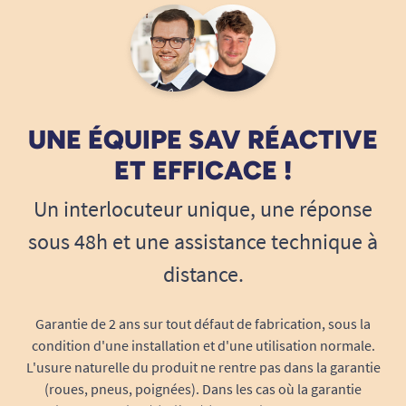
Chaque change est emballé
individuellement dans le paquet de 30,
pour une hygiène garantie.
Essentiel pour vivre son quotidien
librement
Que vous soyez actif, en convalescence ou que
UNE ÉQUIPE SAV RÉACTIVE
vous preniez soin d’un proche, le change
ET EFFICACE !
complet SENI SUPER – Jour vous permet de
préserver votre liberté et votre dignité malgré
Un interlocuteur unique, une réponse
l’incontinence. Il assure l’autonomie de
sous 48h et une assistance technique à
l’utilisateur, réduit la charge mentale des
distance.
aidants, et contribue à une meilleure qualité de
vie au quotidien.
Garantie de 2 ans sur tout défaut de fabrication, sous la
Idéal pour l’usage en journée, à la maison,
condition d'une installation et d'une utilisation normale.
en résidence ou lors de sorties.
L'usure naturelle du produit ne rentre pas dans la garantie
Conçu pour le confort et la sérénité lors de
(roues, pneus, poignées). Dans les cas où la garantie