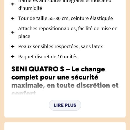
Barrières anti-fuites intégrales et indicateur
d’humidité
Tour de taille 55-80 cm, ceinture élastiquée
Attaches repositionnables, facilité de mise en
place
Peaux sensibles respectées, sans latex
Paquet discret de 10 unités
SENI QUATRO S – Le change
complet pour une sécurité
maximale, en toute discrétion et
confort
Le
change complet SENI QUATRO taille S
est
LIRE PLUS
spécialement conçu pour répondre aux besoins
des personnes souffrant d'incontinence sévère.
Il permet de préserver la sérénité et la dignité au