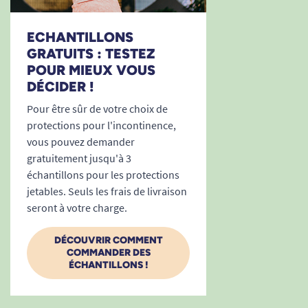
de la vie, consultez notre guide conseil :
Comment choisir un change complet ?
ECHANTILLONS
GRATUITS : TESTEZ
Voir tous les produits pour m'aider à gérer mes
POUR MIEUX VOUS
problèmes d'incontinence.
DÉCIDER !
Pour être sûr de votre choix de
protections pour l'incontinence,
vous pouvez demander
gratuitement jusqu'à 3
échantillons pour les protections
jetables. Seuls les frais de livraison
seront à votre charge.
DÉCOUVRIR COMMENT
COMMANDER DES
ÉCHANTILLONS !