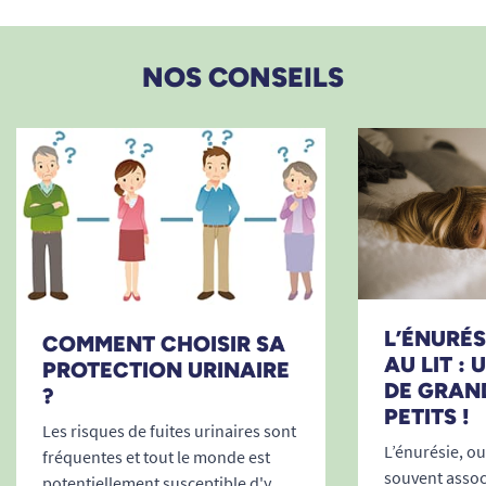
S
55 - 80 cm
2700 ml
M
75 - 110 cm
3700 ml
L
100 - 150 cm
4000 ml
NOS CONSEILS
XL
150 - 170 cm
4000 ml
Besoin d’un autre format ou d’une capacité
supérieure ? Retrouvez l’ensemble de la gamme
SENI QUATRO pour choisir le niveau
d’absorption et la taille adaptés à chaque
morphologie.
Enfiler le change complet debout :
Mode d’emploi
L’ÉNURÉSI
COMMENT CHOISIR SA
Ouvrez le change complet et dépliez-le
AU LIT :
PROTECTION URINAIRE
entièrement. Pliez-le doucement dans le sens de
DE GRAN
?
la longueur pour activer le coussin absorbant.
PETITS !
Positionnez la protection entre les jambes, la
Les risques de fuites urinaires sont
L’énurésie, ou 
partie absorbante contre le corps.
fréquentes et tout le monde est
souvent associ
Remontez la ceinture élastiquée devant et
potentiellement susceptible d'y