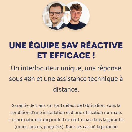
protection, puis fixez une à une les attaches
latérales velcro pour garantir l’ajustement
optimal, sans tension ni compression.
Repositionnez au besoin les attaches pour offrir
la meilleure sécurité et un confort impeccable.
UNE ÉQUIPE SAV RÉACTIVE
ET EFFICACE !
Un interlocuteur unique, une réponse
SENI QUATRO S en résumé
sous 48h et une assistance technique à
Un
change complet respirant
dédié à
distance.
l’incontinence sévère, qui garantit un
maximum de sécurité, de confort et de
Garantie de 2 ans sur tout défaut de fabrication, sous la
discrétion grâce à sa technologie Fit & Dry,
condition d'une installation et d'une utilisation normale.
à son cœur absorbant anatomique et à ses
L'usure naturelle du produit ne rentre pas dans la garantie
barrières antifuites intégrales.
(roues, pneus, poignées). Dans les cas où la garantie