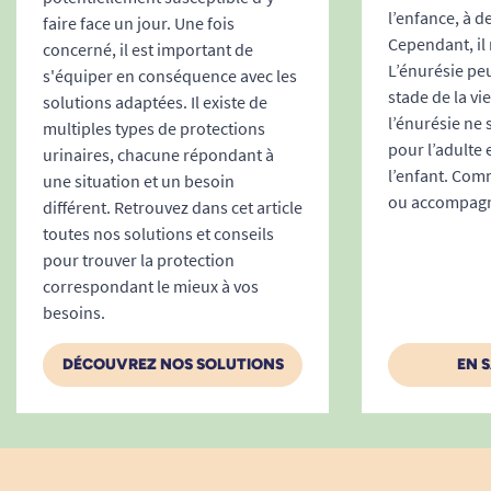
l’enfance, à d
derrière, ajustez la protection pour qu’elle
faire face un jour. Une fois
Cependant, il 
épouse parfaitement le bas du dos et le bas du
concerné, il est important de
L’énurésie peu
ventre.
s'équiper en conséquence avec les
stade de la vi
Fixez les attaches velcro sur les côtés en les
solutions adaptées. Il existe de
l’énurésie ne
ajustant à la taille. Assurez-vous que la
multiples types de protections
pour l’adulte 
protection soit bien centrée et confortable.
urinaires, chacune répondant à
l’enfant. Comm
une situation et un besoin
ou accompagne
différent. Retrouvez dans cet article
toutes nos solutions et conseils
pour trouver la protection
correspondant le mieux à vos
Mettre le change complet sur une
besoins.
personne allongée : étapes simples
Dépliez le change et pliez-le doucement en
DÉCOUVREZ NOS SOLUTIONS
EN 
longueur pour modeler le coussin absorbant.
Allongez la personne sur le côté. Glissez la
protection sous les hanches, puis faites-la passer
entre les jambes.
Rabattez la partie avant et arrière de la