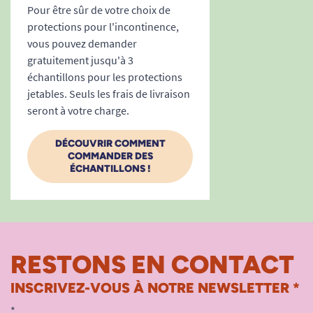
Pour être sûr de votre choix de
protections pour l'incontinence,
Besoin d’un conseil ou d’en savoir plus sur la
vous pouvez demander
gestion de l’incontinence légère ? Découvrez
gratuitement jusqu'à 3
aussi notre guide
Comment choisir une
échantillons pour les protections
jetables. Seuls les frais de livraison
protection urinaire féminine ?
seront à votre charge.
DÉCOUVRIR COMMENT
Voir tous les produits pour m'aider à gérer mes
COMMANDER DES
ÉCHANTILLONS !
problèmes d'incontinence.
RESTONS EN CONTACT
INSCRIVEZ-VOUS À NOTRE NEWSLETTER *
*