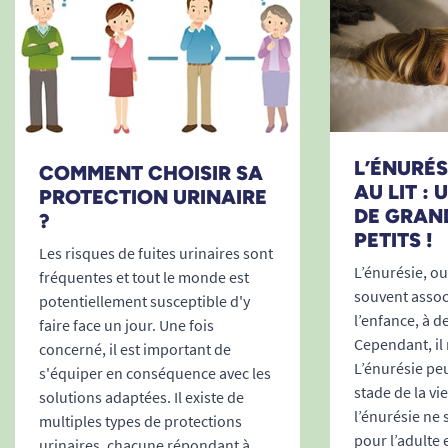
Parce que les fuites urinaires légères ne doivent
pas vous empêcher de mener la vie que vous
souhaitez, les protections anatomiques
féminines SENI LADY Mini vous accompagnent à
chaque étape de la journée :
Pour les femmes actives
: elles offrent
L’ÉNURÉSI
COMMENT CHOISIR SA
liberté de mouvement, protection invisible
AU LIT :
PROTECTION URINAIRE
DE GRAN
sous les vêtements, et un maintien sans
?
PETITS !
faille.
Les risques de fuites urinaires sont
Pour les périodes sensibles
: pendant la
L’énurésie, ou 
fréquentes et tout le monde est
souvent associ
ménopause, après une grossesse ou lors
potentiellement susceptible d'y
l’enfance, à d
de situations de stress, elles apportent
faire face un jour. Une fois
Cependant, il 
concerné, il est important de
tranquillité d’esprit et sérénité.
L’énurésie peu
s'équiper en conséquence avec les
Pour toutes celles qui voyagent ou
stade de la vi
solutions adaptées. Il existe de
sortent fréquemment
: la compacité des
l’énurésie ne
multiples types de protections
sachets individuels fait des SENI LADY Mini
pour l’adulte 
urinaires, chacune répondant à