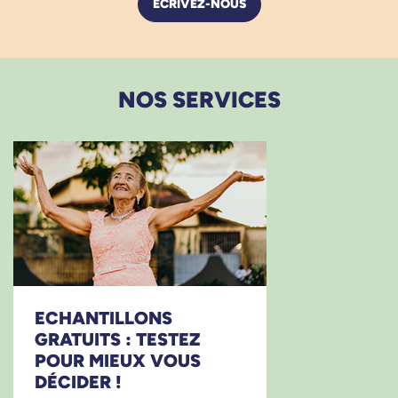
ÉCRIVEZ-NOUS
En résumé
Protection anatomique féminine, pour
fuites urinaires légères, à porter avec toute
NOS SERVICES
culotte classique.
Taille unique, découpe ergonomique et
barrière de fixation autocollante.
Cœur SAP 3+ System absorbant,
neutralisation des odeurs et défense contre
les bactéries.
Boîte de 20 unités, emballage individuel
pour discrétion maximale.
Surface micro-aérée pour la santé de votre
peau et confort respirant, toute la journée.
ECHANTILLONS
Idéal pour les femmes soucieuses de
GRATUITS : TESTEZ
POUR MIEUX VOUS
garder leur autonomie, leur sérénité et leur
DÉCIDER !
confort à chaque instant.