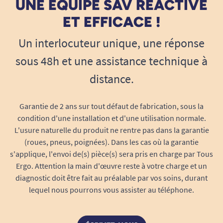
UNE ÉQUIPE SAV RÉACTIVE
en famille… gardez confiance avec
ET EFFICACE !
SENI LADY Mini
L’incontinence légère est un phénomène
Un interlocuteur unique, une réponse
fréquent qui, bien géré avec la protection
sous 48h et une assistance technique à
adaptée, ne freine plus vos envies. SENI LADY
distance.
Mini vous aide à conserver votre rythme sans
stress, vous permettant d’affronter chaque
nouvelle heure avec plus d’assurance.
Garantie de 2 ans sur tout défaut de fabrication, sous la
condition d'une installation et d'une utilisation normale.
Dimensions adaptées à la morphologie
L'usure naturelle du produit ne rentre pas dans la garantie
féminine, pour une discrétion totale, même
(roues, pneus, poignées). Dans les cas où la garantie
sous des vêtements ajustés.
s'applique, l'envoi de(s) pièce(s) sera pris en charge par Tous
Ergo. Attention la main d'œuvre reste à votre charge et un
Souplesse inégalée, pour accompagner vos
diagnostic doit être fait au préalable par vos soins, durant
mouvements sans jamais se faire sentir.
lequel nous pourrons vous assister au téléphone.
Absence de latex et composition
hypoallergénique : aucun risque d’allergie,
même pour les peaux réactives.