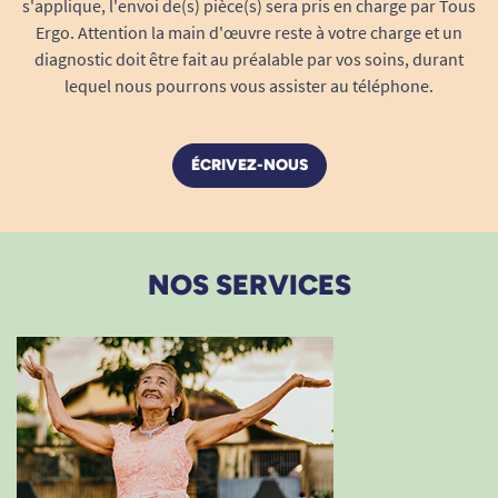
Indicateur d’humidité pour un change
s'applique, l'envoi de(s) pièce(s) sera pris en charge par Tous
facilité
Ergo. Attention la main d'œuvre reste à votre charge et un
diagnostic doit être fait au préalable par vos soins, durant
Languette refermable pour un roulage et
lequel nous pourrons vous assister au téléphone.
un jet hygiénique
10 unités par paquet, pour une tranquillité
d’esprit au quotidien
ÉCRIVEZ-NOUS
Testé dermatologiquement, sans latex,
respect et protection de la peau
Un quotidien facilité, des nuits
paisibles
NOS SERVICES
Adoptez les Pants Seni Active Plus NUIT S pour
retrouver un sommeil serein et ininterrompu,
sans préoccupations de fuites ou d’inconfort.
Parfaits pour tous ceux qui souhaitent combiner
sécurité, liberté de mouvement et simplicité
d’utilisation, ils constituent la solution de
confiance en cas de fuites urinaires ou fécales