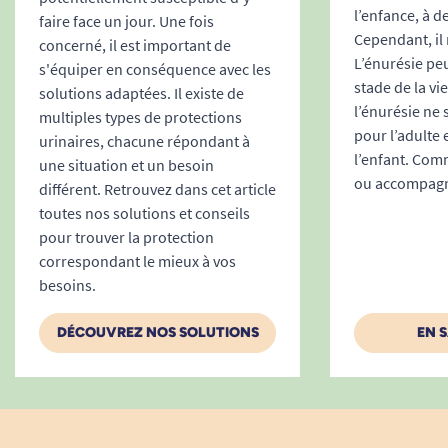
Matériaux respirants :
Limite l’effet de
l’enfance, à d
faire face un jour. Une fois
macération, réduit l’apparition de rougeurs
Cependant, il 
concerné, il est important de
L’énurésie peu
ou d’irritations notamment en cas de port
s'équiper en conséquence avec les
stade de la vi
prolongé durant toute la nuit.
solutions adaptées. Il existe de
l’énurésie ne
multiples types de protections
Sans latex :
Limite tout risque d’allergie ou
pour l’adulte 
urinaires, chacune répondant à
d’intolérance cutanée.
l’enfant. Comm
une situation et un besoin
Contrôles dermatologiques :
Testés sous
ou accompagne
différent. Retrouvez dans cet article
contrôle médical pour garantir une
toutes nos solutions et conseils
tolérance maximale chez les peaux
pour trouver la protection
sensibles ou atopiques.
correspondant le mieux à vos
Autonomie, dignité et sérénité
besoins.
retrouvées
DÉCOUVREZ NOS SOLUTIONS
EN 
Choisir les
Pants Seni Active Plus NUIT S
, c’est
privilégier un produit bien pensé pour reprendre
le contrôle de son intimité, rester actif et
préserver une vie nocturne paisible, quel que
soit le degré d’incontinence. Simples à enfiler