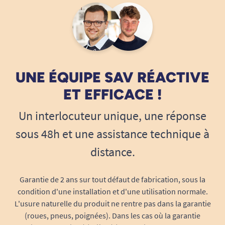
seuls, ils favorisent l’autonomie tout en
préservant la dignité, y compris en situation
d’accompagnement par un proche ou un
professionnel.
Le Pants Seni Active Plus NUIT S en résumé
UNE ÉQUIPE SAV RÉACTIVE
Protection maximale de nuit pour
ET EFFICACE !
incontinence sévère
(absorption 1900 ml)
Un interlocuteur unique, une réponse
Tour de taille : 55-85 cm, adapté à toutes
les morphologies S
sous 48h et une assistance technique à
Silhouette discrète et confortable pour un
distance.
port longue durée
Enfilage et retrait très simples, comme un
Garantie de 2 ans sur tout défaut de fabrication, sous la
sous-vêtement classique
condition d'une installation et d'une utilisation normale.
Barrières latérales anti-fuites et
coussin
L'usure naturelle du produit ne rentre pas dans la garantie
super absorbant
(roues, pneus, poignées). Dans les cas où la garantie