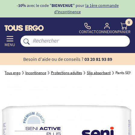
ons
-10%
avec le code "
BIENVENUE
" pour
la 1ère commande
d'incontinence
0
CONTACT
CONNEXION
PANIER
MENU
Besoin d'aide ou de conseils ?
03 20 81 93 89
Tous ergo
Incontinence
Protections adultes
Slip absorbant
Pants SENI 