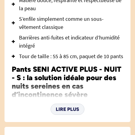
Matière douce, respirante et respectueuse de
la peau
S’enfile simplement comme un sous-
vêtement classique
Barrières anti-fuites et indicateur d’humidité
intégré
Tour de taille : 55 à 85 cm, paquet de 10 pants
Pants SENI ACTIVE PLUS - NUIT
- S : la solution idéale pour des
nuits sereines en cas
d’incontinence sévère
Les
Pants Seni Active Plus NUIT taille S
sont
LIRE PLUS
spécialement conçus pour les personnes
souffrant d’incontinence sévère. Pensés pour
garantir une protection inégalée pendant la nuit,