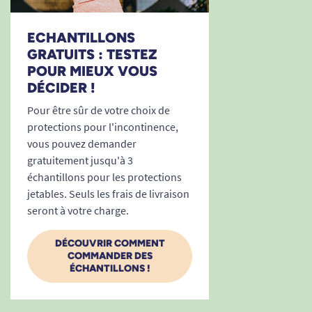
importantes la nuit.
ECHANTILLONS
Besoin d’un conseil personnalisé ou d’en savoir
GRATUITS : TESTEZ
plus sur l’ensemble de nos solutions pour
POUR MIEUX VOUS
l’incontinence ?
Découvrez tous nos produits
DÉCIDER !
pour gérer l’incontinence en toute tranquillité
Pour être sûr de votre choix de
protections pour l'incontinence,
vous pouvez demander
gratuitement jusqu'à 3
échantillons pour les protections
jetables. Seuls les frais de livraison
seront à votre charge.
DÉCOUVRIR COMMENT
COMMANDER DES
ÉCHANTILLONS !