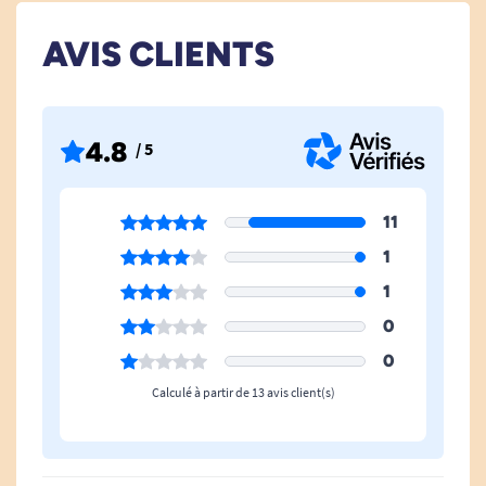
Profondeur Hors
43 cm
AVIS CLIENTS
Tout
Hauteur Réglable
Oui
4.8
/ 5
Bariatrique
Non
Avec Accoudoirs
Non, Oui
11
1
Découpe Intime
Oui
1
Hauteur Hors Tout
88 cm
0
0
Calculé à partir de 13 avis client(s)