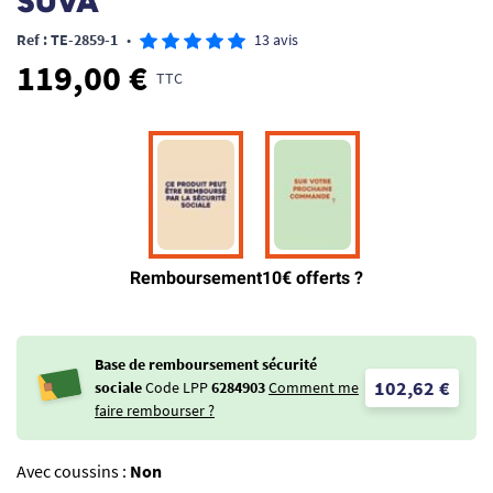
SUVA
Ref : TE-2859-1
•
13 avis
119,00 €
TTC
Base de remboursement sécurité
102,62 €
sociale
Code LPP
6284903
Comment me
faire rembourser ?
Avec coussins :
Non