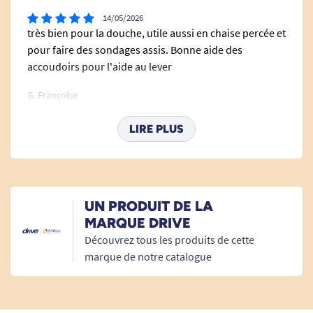
14/05/2026
très bien pour la douche, utile aussi en chaise percée et
pour faire des sondages assis. Bonne aide des
accoudoirs pour l'aide au lever
G. Françoise
LIRE PLUS
27/03/2025
Bon matériel
W. Herveline
UN PRODUIT DE LA
Bonjour, Merci d'avoir pris le temps de partager votre
MARQUE DRIVE
avis. Nous sommes ravis que vous trouviez le matériel
Découvrez tous les produits de cette
bon. Cordialement, L'équipe de Tousergo.com
marque de notre catalogue
Tous Ergo