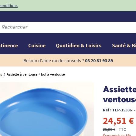
conditions
-10%
avec le code
ntinence
Cuisine
Quotidien & Loisirs
Santé & B
Besoin d'aide ou de conseils ?
03 20 81 93 89
s
Assiette à ventouse + bol à ventouse
Assiette
ventous
Ref : TEP-15336
•
24,51 €
25,80 €
TTC
Économisez 5%.