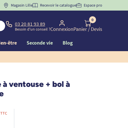
 "
BIENVENUE
Magasin Lille
" pour
la 1ère commande d'incontinence
Recevoir le catalogue
Espace pro
0
03 20 81 93 89
Connexion
Panier
/ Devis
Besoin d'un conseil ?
ien-être
Seconde vie
Blog
 à ventouse + bol à
e
TTC