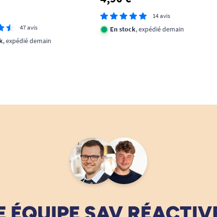
14 avis
47 avis
En stock
, expédié demain
k
, expédié demain
 ÉQUIPE SAV RÉACTIV