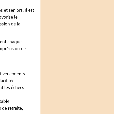
 et seniors. Il est
avorise le
ssion de la
ndent chaque
imprécis ou de
et versements
acilitée
ant les échecs
table
 de retraite,