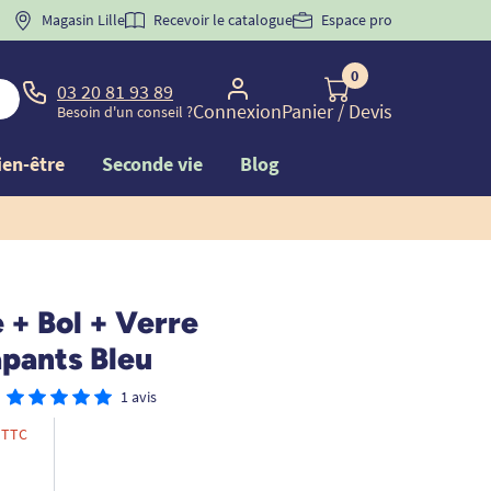
 "
BIENVENUE
Magasin Lille
" pour
la 1ère commande d'incontinence
Recevoir le catalogue
Espace pro
0
03 20 81 93 89
Connexion
Panier
/ Devis
Besoin d'un conseil ?
ien-être
Seconde vie
Blog
 + Bol + Verre
apants Bleu
1 avis
TTC