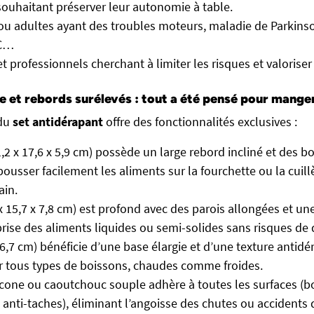
souhaitant préserver leur autonomie à table.
ou adultes ayant des troubles moteurs, maladie de Parkinso
VC…
et professionnels cherchant à limiter les risques et valorise
se et rebords surélevés : tout a été pensé pour mange
du
set antidérapant
offre des fonctionnalités exclusives :
1,2 x 17,6 x 5,9 cm) possède un large rebord incliné et des b
pousser facilement les aliments sur la fourchette ou la cuil
ain.
 x 15,7 x 7,8 cm) est profond avec des parois allongées et u
a prise des aliments liquides ou semi-solides sans risques d
 6,7 cm) bénéficie d’une base élargie et d’une texture antidé
r tous types de boissons, chaudes comme froides.
icone ou caoutchouc souple adhère à toutes les surfaces (boi
 anti-taches), éliminant l’angoisse des chutes ou accidents