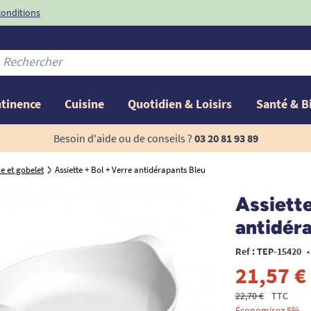
conditions
-10%
avec le code
ntinence
Cuisine
Quotidien & Loisirs
Santé & B
Besoin d'aide ou de conseils ?
03 20 81 93 89
 et gobelet
Assiette + Bol + Verre antidérapants Bleu
Assiette
antidér
Ref : TEP-15420
•
21,57 €
22,70 €
TTC
Économisez 5%.