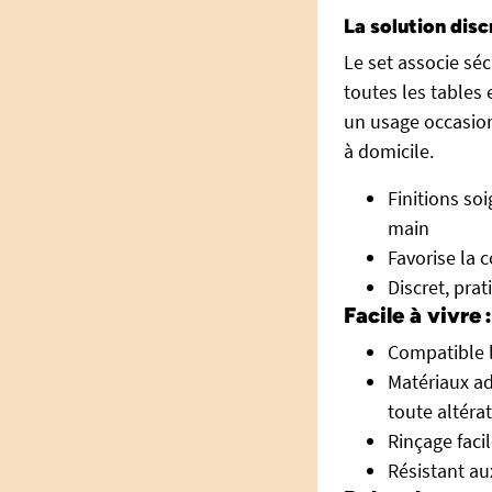
La solution disc
Le set associe séc
toutes les tables 
un usage occasion
à domicile.
Finitions so
main
Favorise la 
Discret, pra
Facile à vivre
Compatible l
Matériaux ad
toute altéra
Rinçage faci
Résistant au