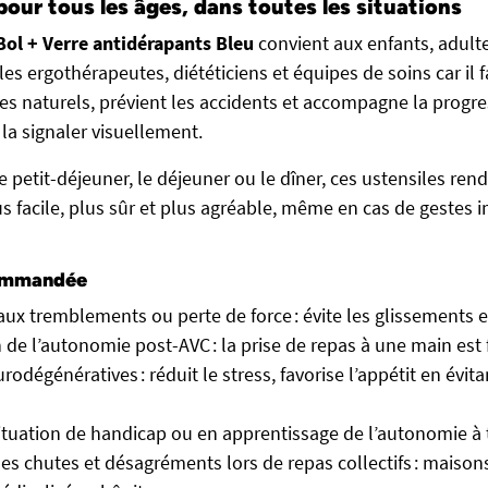
pour tous les âges, dans toutes les situations
Bol + Verre antidérapants Bleu
convient aux enfants, adultes
 ergothérapeutes, diététiciens et équipes de soins car il f
es naturels, prévient les accidents et accompagne la progre
a signaler visuellement.
e petit-déjeuner, le déjeuner ou le dîner, ces ustensiles re
us facile, plus sûr et plus agréable, même en cas de gestes 
commandée
 aux tremblements ou perte de force : évite les glissements 
 de l’autonomie post-AVC : la prise de repas à une main est f
odégénératives : réduit le stress, favorise l’appétit en évit
ituation de handicap ou en apprentissage de l’autonomie à 
es chutes et désagréments lors de repas collectifs : maisons