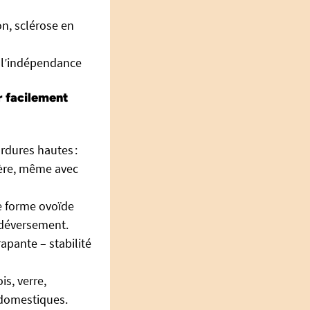
n, sclérose en
r l’indépendance
r facilement
ordures hautes :
lère, même avec
ne forme ovoïde
e déversement.
rapante – stabilité
s, verre,
 domestiques.