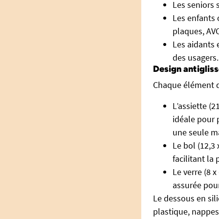
Les seniors 
Les enfants 
plaques, A
Les aidants 
des usagers.
Design antiglis
Chaque élément 
L’assiette (2
idéale pour 
une seule m
Le bol (12,3
facilitant l
Le verre (8 x
assurée pou
Le dessous en sil
plastique, nappes