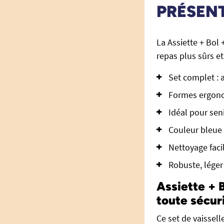
PRÉSEN
La Assiette + Bol
repas plus sûrs e
Set complet : a
Formes ergonom
Idéal pour sen
Couleur bleue 
Nettoyage faci
Robuste, léger
Assiette + 
toute sécur
Ce set de vaissel