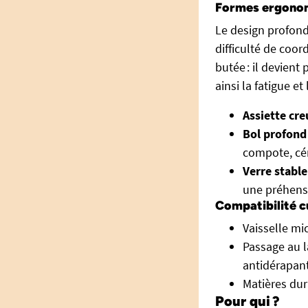
Formes ergonom
Le design profond
difficulté de coor
butée : il devient
ainsi la fatigue et
Assiette cre
Bol profond
compote, cér
Verre stable
une préhens
Compatibilité c
Vaisselle mi
Passage au l
antidérapan
Matières dur
Pour qui ?