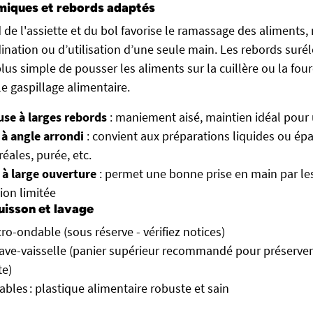
iques et rebords adaptés
 de l'assiette et du bol favorise le ramassage des aliments
dination ou d’utilisation d’une seule main. Les rebords surél
 plus simple de pousser les aliments sur la cuillère ou la fou
 le gaspillage alimentaire.
use à larges rebords
: maniement aisé, maintien idéal pour 
 à angle arrondi
: convient aux préparations liquides ou épa
éales, purée, etc.
 à large ouverture
: permet une bonne prise en main par le
ion limitée
uisson et lavage
cro-ondable (sous réserve - vérifiez notices)
ave-vaisselle (panier supérieur recommandé pour préserver
te)
ables : plastique alimentaire robuste et sain