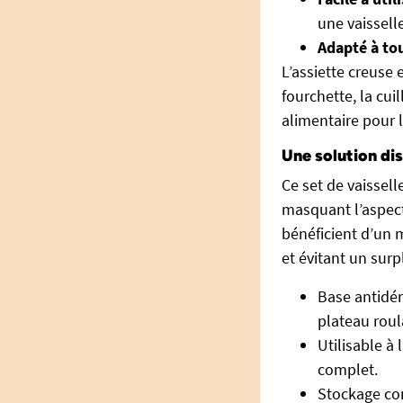
une vaisselle
Adapté à tou
L’assiette creuse 
fourchette, la cuil
alimentaire pour l
Une solution di
Ce set de vaissell
masquant l’aspect
bénéficient d’un ma
et évitant un surp
Base antidéra
plateau roul
Utilisable à 
complet.
Stockage co