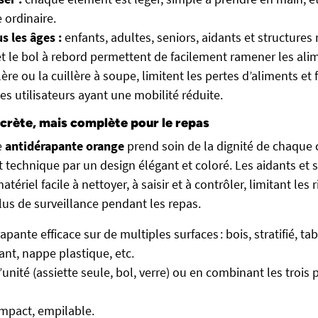
 ordinaire.
s les âges :
enfants, adultes, seniors, aidants et structures
et le bol à rebord permettent de facilement ramener les alim
lère ou la cuillère à soupe, limitent les pertes d’aliments et f
es utilisateurs ayant une mobilité réduite.
scrète, mais complète pour le repas
e
antidérapante orange
prend soin de la dignité de chaque 
 technique par un design élégant et coloré. Les aidants et 
tériel facile à nettoyer, à saisir et à contrôler, limitant les
lus de surveillance pendant les repas.
pante efficace sur de multiples surfaces : bois, stratifié, ta
ant, nappe plastique, etc.
l’unité (assiette seule, bol, verre) ou en combinant les trois
mpact, empilable.