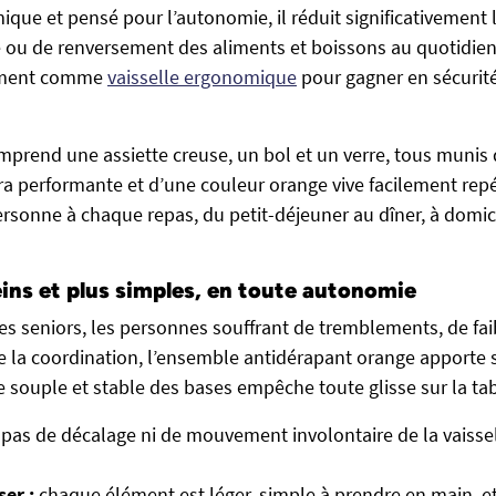
que et pensé pour l’autonomie, il réduit significativement 
e ou de renversement des aliments et boissons au quotidie
tement comme
vaisselle ergonomique
pour gagner en sécurité
mprend une assiette creuse, un bol et un verre, tous munis
ra performante et d’une couleur orange vive facilement repér
rsonne à chaque repas, du petit-déjeuner au dîner, à domi
ins et plus simples, en toute autonomie
les seniors, les personnes souffrant de tremblements, de fa
e la coordination, l’ensemble antidérapant orange apporte s
e souple et stable des bases empêche toute glisse sur la tab
pas de décalage ni de mouvement involontaire de la vaisse
ser :
chaque élément est léger, simple à prendre en main, e