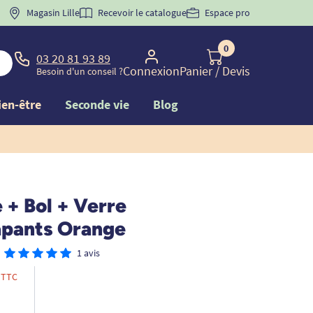
 "
BIENVENUE
Magasin Lille
" pour
la 1ère commande d'incontinence
Recevoir le catalogue
Espace pro
0
03 20 81 93 89
Connexion
Panier
/ Devis
Besoin d'un conseil ?
ien-être
Seconde vie
Blog
 + Bol + Verre
apants Orange
1 avis
TTC