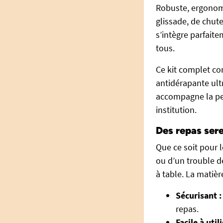
Robuste, ergonomi
glissade, de chut
s’intègre parfai
tous.
Ce kit complet co
antidérapante ult
accompagne la pe
institution.
Des repas sere
Que ce soit pour 
ou d’un trouble d
à table. La matièr
Sécurisant :
repas.
Facile à utili