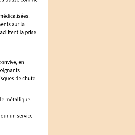
 médicalisées.
ents sur la
acilitent la prise
convive, en
soignants
 risques de chute
ble métallique,
 pour un service