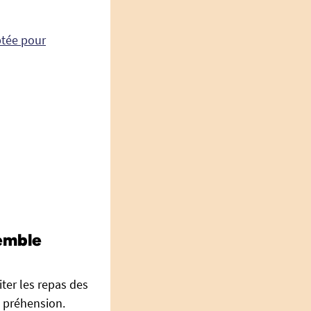
ptée pour
semble
iter les repas des
a préhension.