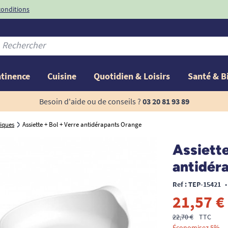
conditions
-10%
avec le code
ntinence
Cuisine
Quotidien & Loisirs
Santé & B
Besoin d'aide ou de conseils ?
03 20 81 93 89
iques
Assiette + Bol + Verre antidérapants Orange
Assiette
antidér
Ref : TEP-15421
•
21,57 €
22,70 €
TTC
Économisez 5%.