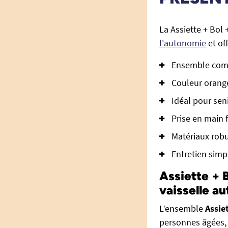
La Assiette + Bol 
l'autonomie
et off
Ensemble compl
Couleur orange
Idéal pour sen
Prise en main f
Matériaux robu
Entretien simpl
Assiette + 
vaisselle a
L’ensemble
Assie
personnes âgées, 