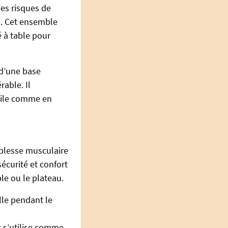
les risques de
n. Cet ensemble
 à table pour
 d’une base
able. Il
cile comme en
iblesse musculaire
écurité et confort
le ou le plateau.
lle pendant le
t s’utilise comme