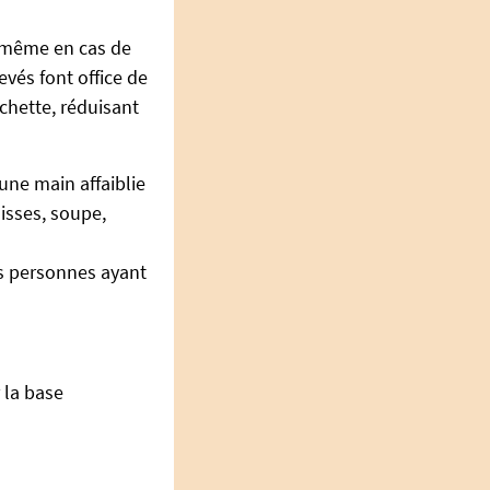
, même en cas de
evés font office de
rchette, réduisant
une main affaiblie
isses, soupe,
s personnes ayant
 la base