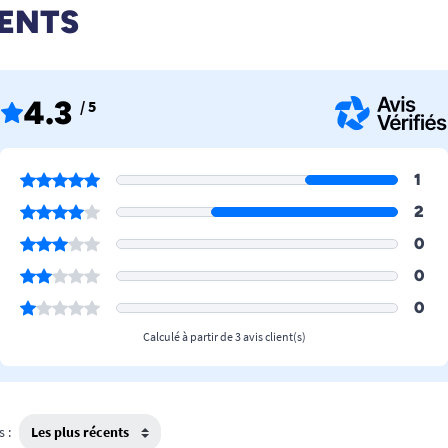
IENTS
4.3
/ 5
1
2
0
0
0
Calculé à partir de 3 avis client(s)
s :