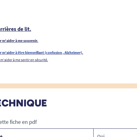
rrières de lit.
ur m'aider à me souvenir.
r m'aider à être bienveillant (confusion , Alzheimer).
 m'aider à me sentir en sécurité.
ECHNIQUE
ette fiche en pdf
ce
Oui