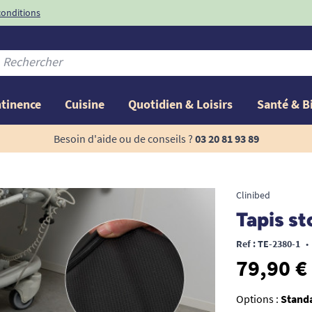
conditions
-10%
avec le code
ntinence
Cuisine
Quotidien & Loisirs
Santé & B
Besoin d'aide ou de conseils ?
03 20 81 93 89
Clinibed
Tapis st
Ref : TE-2380-1
•
79,90 €
Options :
Stand