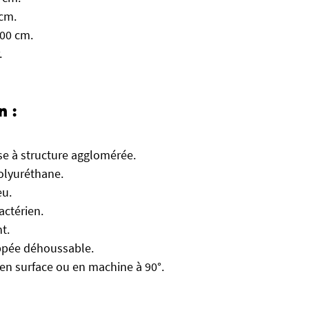
 cm.
100 cm.
.
n :
e à structure agglomérée.
olyuréthane.
eu.
actérien.
t.
ippée déhoussable.
en surface ou en machine à 90°.