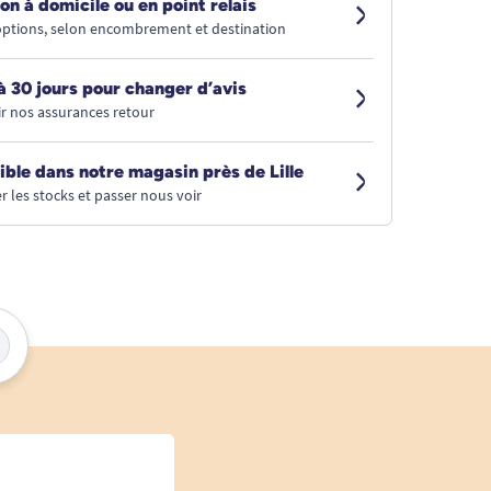
on à domicile ou en point relais
 options, selon encombrement et destination
à 30 jours pour changer d’avis
r nos assurances retour
ible dans notre magasin près de Lille
r les stocks et passer nous voir