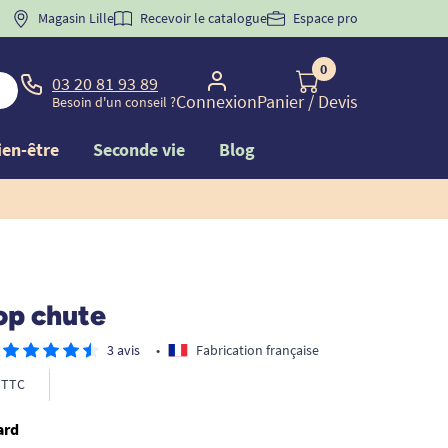
 "
BIENVENUE
Magasin Lille
" pour
la 1ère commande d'incontinence
Recevoir le catalogue
Espace pro
0
03 20 81 93 89
Connexion
Panier
/ Devis
Besoin d'un conseil ?
ien-être
Seconde vie
Blog
op chute
3 avis
•
Fabrication française
TTC
ard