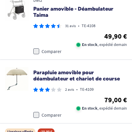
Dietz
Panier amovible - Déambulateur
Taima
•
TE-4108
31 avis
49,90 €
En stock
, expédié demain
Comparer
Parapluie amovible pour
déambulateur et chariot de course
•
TE-4109
2 avis
79,00 €
En stock
, expédié demain
Comparer
Livraison offerte
-10,00 €