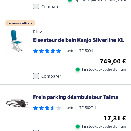
Comparer
Livraison offerte
Dietz
Elevateur de bain Kanjo Silverline XL
•
TE-5094
2 avis
749,00 €
En stock
, expédié demain
Comparer
Frein parking déambulateur Taima
•
TE-5627-1
2 avis
17,31 €
En stock
, expédié demain