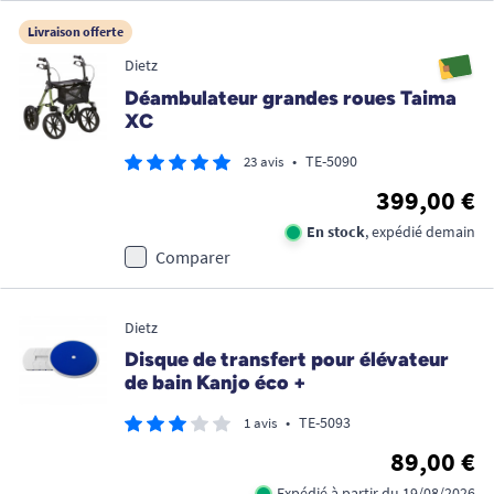
Livraison offerte
Dietz
Déambulateur grandes roues Taima
XC
•
TE-5090
23 avis
399,00 €
En stock
, expédié demain
Comparer
Dietz
Disque de transfert pour élévateur
de bain Kanjo éco +
•
TE-5093
1 avis
89,00 €
Expédié à partir du 19/08/2026