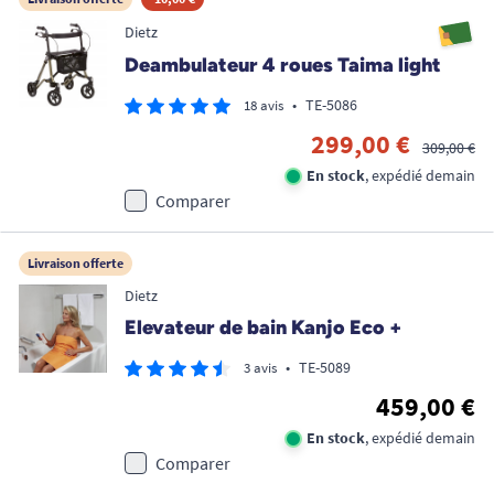
Dietz
Deambulateur 4 roues Taima light
•
TE-5086
18 avis
299,00 €
309,00 €
En stock
, expédié demain
Comparer
Livraison offerte
Dietz
Elevateur de bain Kanjo Eco +
•
TE-5089
3 avis
459,00 €
En stock
, expédié demain
Comparer