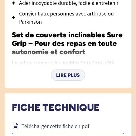
Acier inoxydable durable, facile à entretenir
Convient aux personnes avec arthrose ou
Parkinson
Set de couverts inclinables Sure
Grip – Pour des repas en toute
autonomie et confort
Le set de couverts inclinables Sure Grip a été
spécialement conçu pour faciliter la prise des
LIRE PLUS
repas, quelles que soient les difficultés de
préhension ou de mobilité de la main. Que vous
soyez atteint d’arthrite, de troubles
neurologiques, ou que vous accompagniez un
FICHE TECHNIQUE
proche en situation de handicap, ces couverts
sont une solution incontournable pour renouer
Télécharger cette fiche en pdf
avec une alimentation indépendante et sereine.