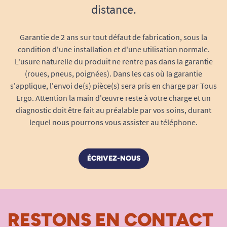
distance.
La
solidité
de l’acier inoxydable garantit
une tenue parfaite, même lors des repas
les plus consistants.
Garantie de 2 ans sur tout défaut de fabrication, sous la
condition d'une installation et d'une utilisation normale.
Évite l’isolement alimentaire
: Adapté à la
L'usure naturelle du produit ne rentre pas dans la garantie
vie quotidienne en famille, à l’hôpital ou en
(roues, pneus, poignées). Dans les cas où la garantie
EHPAD, ce set encourage chacun à manger
s'applique, l'envoi de(s) pièce(s) sera pris en charge par Tous
avec plaisir et confiance, sans
Ergo. Attention la main d'œuvre reste à votre charge et un
stigmatisation.
diagnostic doit être fait au préalable par vos soins, durant
Résumé des atouts principaux du set
lequel nous pourrons vous assister au téléphone.
Sure Grip
4 pièces incluses
pour répondre à tous les
ÉCRIVEZ-NOUS
besoins (entrée, plat, dessert, boisson).
Inclinaison personnalisable
sur trois
couverts pour mieux s’adapter à chaque
geste.
RESTONS EN CONTACT
Préhension optimale
grâce aux gros