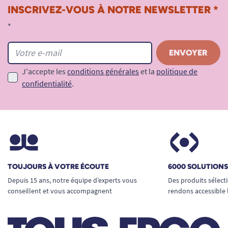
manches antidérapants.
INSCRIVEZ-VOUS À NOTRE NEWSLETTER *
Convient aux gauchers et droitiers
et
*
s’utilise indifféremment de la main
dominante.
Version non inclinable disponible
pour un
usage standard ou mixte.
J'accepte les
conditions générales
et la
politique de
confidentialité
.
Poids et dimensions pensés
pour sécuriser
la manipulation sans alourdir.
Qualité professionnelle
, recommandée par
de nombreux ergothérapeutes et adoptée
en institution comme à la maison.
Caractéristiques techniques détaillées
:
TOUJOURS À VOTRE ÉCOUTE
6000 SOLUTION
Depuis 15 ans, notre équipe d’experts vous
Des produits sélect
Diamètre du manche :
3,5 cm
conseillent et vous accompagnent
rendons accessible 
Longueur :
18 à 20 cm
(selon le couvert)
Poids individuel (±) :
100 à 110 g
Poids total du set :
410 g