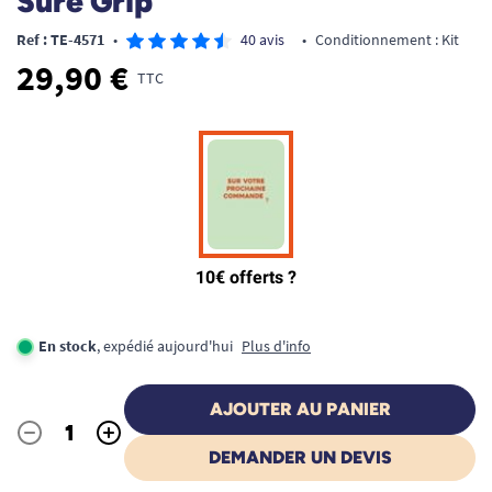
Sure Grip
Ref : TE-4571
•
40 avis
•
Conditionnement : Kit
29,90 €
TTC
En stock
, expédié aujourd'hui
Plus d'info
AJOUTER AU PANIER
-
+
Quantité
DEMANDER UN DEVIS