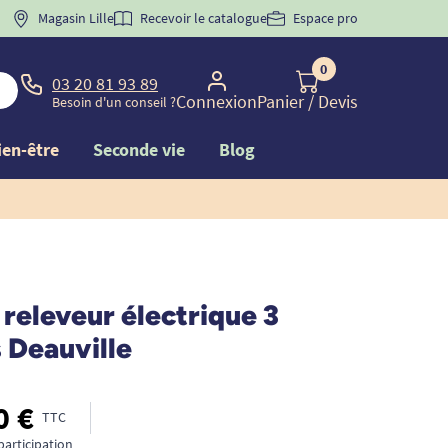
 "
BIENVENUE
Magasin Lille
" pour
la 1ère commande d'incontinence
Recevoir le catalogue
Espace pro
0
03 20 81 93 89
Connexion
Panier
/ Devis
Besoin d'un conseil ?
ien-être
Seconde vie
Blog
 releveur électrique 3
 Deauville
0 €
TTC
participation