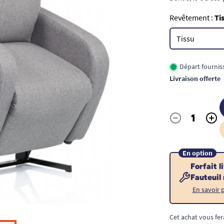
Revêtement :
Ti
Départ fournis
Livraison offerte
-
+
Quantité
En option
Forfait l
Fauteuil
En savoir 
Cet achat vous fer