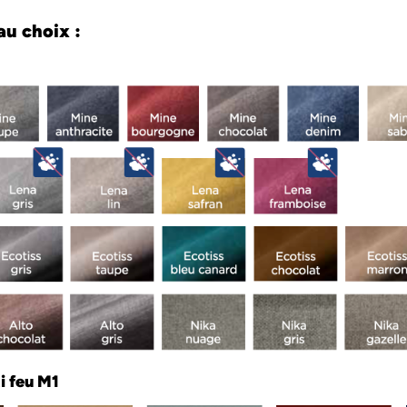
u choix :
i feu M1