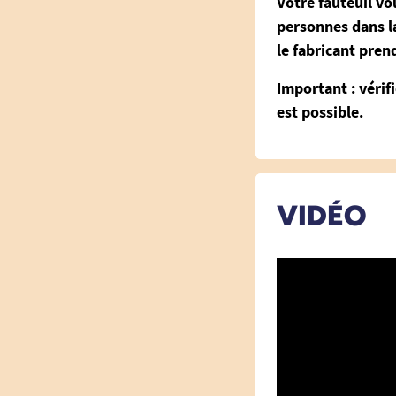
Votre fauteuil vo
personnes dans la
le fabricant pren
Important
: vérif
est possible.
VIDÉO