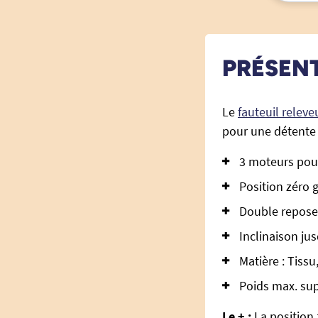
PRÉSEN
Le
fauteuil relev
pour une détente 
3 moteurs pour
Position zéro g
Double repose-
Inclinaison ju
Matière : Tiss
Poids max. sup
Le + :
La position 