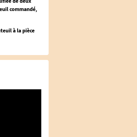
lifiée de deux
uteuil commandé,
teuil à la pièce