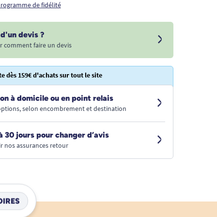
 programme de fidélité
d'un devis ?
r comment faire un devis
te dès 159€ d'achats sur tout le site
on à domicile ou en point relais
 options, selon encombrement et destination
à 30 jours pour changer d’avis
r nos assurances retour
IRES