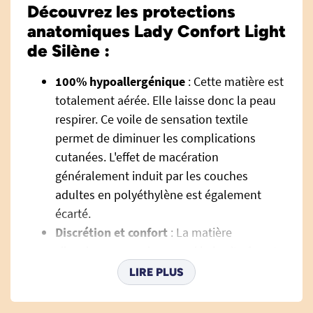
Découvrez les protections
anatomiques Lady Confort Light
de Silène :
100% hypoallergénique
: Cette matière est
totalement aérée. Elle laisse donc la peau
respirer. Ce voile de sensation textile
permet de diminuer les complications
cutanées. L'effet de macération
généralement induit par les couches
adultes en polyéthylène est également
écarté.
Discrétion et confort
: La matière
silencieuse supprime aussi le bruit gênant
des couches adultes classiques. Elle
LIRE PLUS
procure une douceur et un confort
semblable au coton.