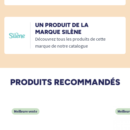
A. Anonymous
UN PRODUIT DE LA
20/07/2018
MARQUE SILÈNE
je suis enchantée merci
Découvrez tous les produits de cette
marque de notre catalogue
A. Anonymous
31/12/2014
tres bien
PRODUITS RECOMMANDÉS
A. Anonymous
Meilleure vente
Meilleur