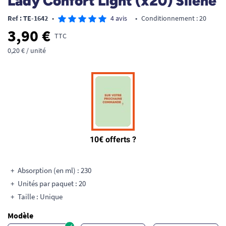
Lady Confort Light (x20) Silène
Ref : TE-1642
•
4 avis
•
Conditionnement : 20
3,90 €
TTC
0,20 € / unité
Absorption (en ml) : 230
Unités par paquet : 20
Taille : Unique
Modèle