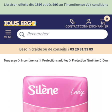
Livraison offerte dès
159€
et dès
99€
sur l'incontinence
Voir conditions
0
CONTACT
CONNEXION
PANIER
MENU
Besoin d'aide ou de conseils ?
03 20 81 93 89
Tous ergo
Incontinence
Protections adultes
Protection féminine
Couches