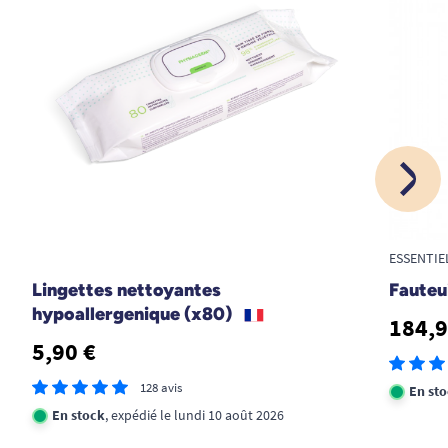
ESSENTIE
Lingettes nettoyantes
Fauteu
hypoallergenique (x80)
184,9
5,90 €
128 avis
En st
En stock
, expédié le lundi 10 août 2026