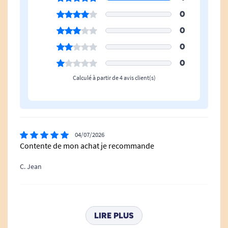
XXS, Taille XXXL
0
0
0
0
Calculé à partir de 4 avis client(s)
04/07/2026
Contente de mon achat je recommande
C. Jean
27/12/2019
très ben conçues, contact agréable à la peau bien
LIRE PLUS
absorbantes pur incontinence légère .