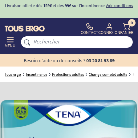
ons
-10%
avec le code "
BIENVENUE
" pour
la 1ère commande
d'incontinence
0
CONTACT
CONNEXION
PANIER
MENU
Besoin d'aide ou de conseils ?
03 20 81 93 89
Tous ergo
Incontinence
Protections adultes
Change complet adulte
TEN