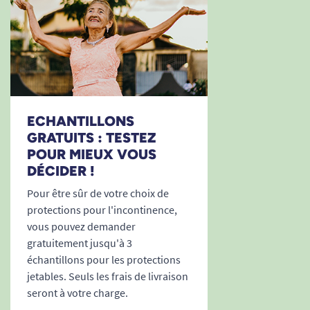
quotidien.
Larges attaches et indicateur d’humidité
facilitent l’utilisation pour tous, y compris
les soignants professionnels.
Respirant, doux, respectueux de la peau
, il
permet de vivre sereinement, dignement,
ECHANTILLONS
en toute autonomie.
GRATUITS : TESTEZ
Un format économique de
28 unités
pour
POUR MIEUX VOUS
répondre à l’ensemble des besoins
DÉCIDER !
quotidiens ou institutionnels.
Pour être sûr de votre choix de
Techniques de pose
protections pour l'incontinence,
vous pouvez demander
gratuitement jusqu'à 3
échantillons pour les protections
jetables. Seuls les frais de livraison
seront à votre charge.