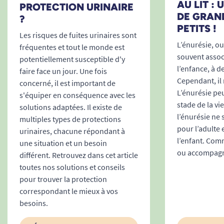
AU LIT :
S’adapte à toutes les morphologies adultes
PROTECTION URINAIRE
DE GRAN
(Medium : 73 à 122 cm)
?
PETITS !
Efficacité prolongée qui réduit la fréquence
Les risques de fuites urinaires sont
L’énurésie, ou 
des changes, donc le dérangement de
fréquentes et tout le monde est
souvent associ
l’utilisateur.
potentiellement susceptible d'y
l’enfance, à d
Des certifications reconnues et un
faire face un jour. Une fois
Cependant, il 
engagement pour la santé de la peau
concerné, il est important de
L’énurésie peu
s'équiper en conséquence avec les
TENA ProSkin Slip Super Medium bénéficie du
stade de la vi
solutions adaptées. Il existe de
label
Skin Health Alliance
, reconnu
l’énurésie ne
multiples types de protections
internationalement pour sa compatibilité avec
pour l’adulte 
urinaires, chacune répondant à
les peaux sensibles. Toutes les matières utilisées
l’enfant. Comm
une situation et un besoin
sont soigneusement sélectionnées, sans latex,
ou accompagne
différent. Retrouvez dans cet article
pour limiter tout risque allergique et garantir un
toutes nos solutions et conseils
contact sain, même en cas de port prolongé.
pour trouver la protection
correspondant le mieux à vos
Caractéristiques techniques
besoins.
principales