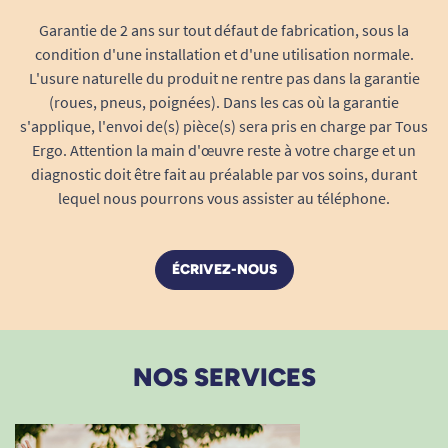
risque d’irritation cutanée.
Garantie de 2 ans sur tout défaut de fabrication, sous la
Grande facilité d’utilisation
: ajustement
condition d'une installation et d'une utilisation normale.
L'usure naturelle du produit ne rentre pas dans la garantie
précis, repositionnement aisé, indicateur
(roues, pneus, poignées). Dans les cas où la garantie
d’humidité pour simplifier la surveillance.
s'applique, l'envoi de(s) pièce(s) sera pris en charge par Tous
Conviens aux actifs comme aux personnes
Ergo. Attention la main d'œuvre reste à votre charge et un
diagnostic doit être fait au préalable par vos soins, durant
dépendantes
, à la maison ou en institution.
lequel nous pourrons vous assister au téléphone.
En résumé
Le
TENA ProSkin Slip Super Medium
ÉCRIVEZ-NOUS
constitue une solution complète,
économique et efficace pour la gestion de
l’incontinence sévère. Compatible avec une
large gamme de morphologies, sa capacité
NOS SERVICES
d’absorption élevée, ses matériaux
innovants et sa facilité de pose en font
l’allié fiable du confort et de la sécurité au