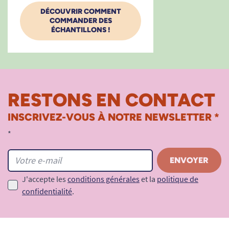
DÉCOUVRIR COMMENT
COMMANDER DES
ÉCHANTILLONS !
RESTONS EN CONTACT
INSCRIVEZ-VOUS À NOTRE NEWSLETTER *
Besoin de conseils ?
Découvrez notre guide :
*
Comment choisir son change complet ?
Voir tous les produits Tena.
J'accepte les
conditions générales
et la
politique de
Voir tous les produits Tena Slip.
confidentialité
.
Voir tous les produits pour m'aider à gérer mes
problèmes d'incontinence.