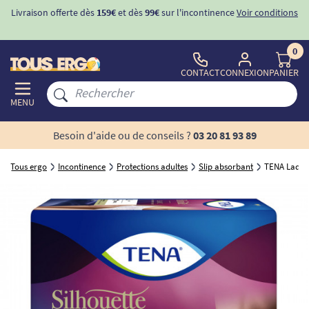
Livraison offerte dès
159€
et dès
99€
sur l'incontinence
Voir conditions
0
CONTACT
CONNEXION
PANIER
MENU
Besoin d'aide ou de conseils ?
03 20 81 93 89
Tous ergo
Incontinence
Protections adultes
Slip absorbant
TENA Lady S