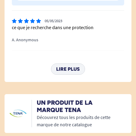
05/05/2023
ce que je recherche dans une protection
A. Anonymous
10/04/2023
Rien à dire c'est du TENA
LIRE PLUS
A. Anonymous
21/02/2023
UN PRODUIT DE LA
Toujours satisfaite
MARQUE TENA
Découvrez tous les produits de cette
A. Anonymous
marque de notre catalogue