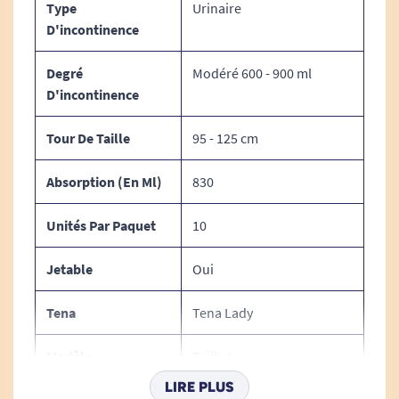
Type
Urinaire
D'incontinence
Degré
Modéré 600 - 900 ml
Voir tous les produits Tena.
D'incontinence
Voir tous les produits Tena Lady.
Tour De Taille
95 - 125 cm
Voir tous les produits pour m'aider à gérer mes
Absorption (en Ml)
830
problèmes d'incontinence.
Unités Par Paquet
10
Jetable
Oui
Tena
Tena Lady
Modèle
Taille L
LIRE PLUS