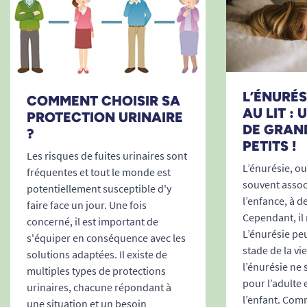
L’ÉNURÉSI
COMMENT CHOISIR SA
AU LIT :
PROTECTION URINAIRE
DE GRAN
?
PETITS !
Les risques de fuites urinaires sont
L’énurésie, ou 
fréquentes et tout le monde est
souvent associ
potentiellement susceptible d'y
l’enfance, à d
faire face un jour. Une fois
Cependant, il 
concerné, il est important de
L’énurésie peu
s'équiper en conséquence avec les
stade de la vi
solutions adaptées. Il existe de
l’énurésie ne
multiples types de protections
pour l’adulte 
urinaires, chacune répondant à
l’enfant. Comm
une situation et un besoin