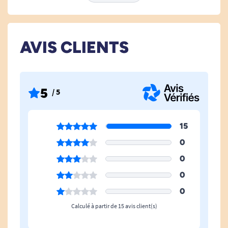
Indicateur
Non
D'humidité
Utilisation Des Wc
De temps en temps, Non,
AVIS CLIENTS
Oui
Taille Incontinence
Taille L
5
/ 5
15
0
0
0
0
Calculé à partir de 15 avis client(s)