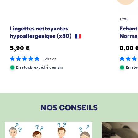
Tena
Lingettes nettoyantes
Echant
hypoallergenique (x80)
Normal
5,90 €
0,00 
128 avis
En stock
, expédié demain
En sto
NOS CONSEILS