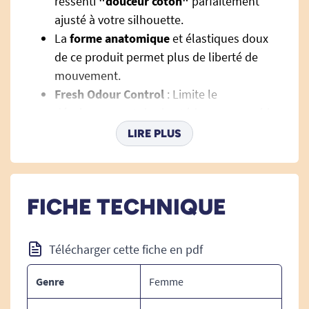
ressenti
"douceur coton"
parfaitement
ajusté à votre silhouette.
La
forme anatomique
et élastiques doux
de ce produit permet plus de liberté de
mouvement.
Fresh Odour Control
:
Limite le
développement des bactéries responsables
de l'apparition des odeurs
, vous
LIRE PLUS
permettant une
sécurité anti-odeurs toute
la journée
.
FICHE TECHNIQUE
Techniques de pose :
Télécharger cette fiche en pdf
Genre
Femme