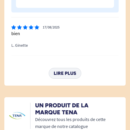
adapté)
Voir tous les produits Tena.
17/08/2025
Voir tous les produits Tena Men.
bien
Voir tous les produits pour m'aider à gérer mes
L. Ginette
problèmes d'incontinence.
21/11/2024
Très bien, conforme à mes attentes, je recommande
LIRE PLUS
P. J
08/09/2023
UN PRODUIT DE LA
Pas assez longueur
MARQUE TENA
Découvrez tous les produits de cette
A. Anonymous
marque de notre catalogue