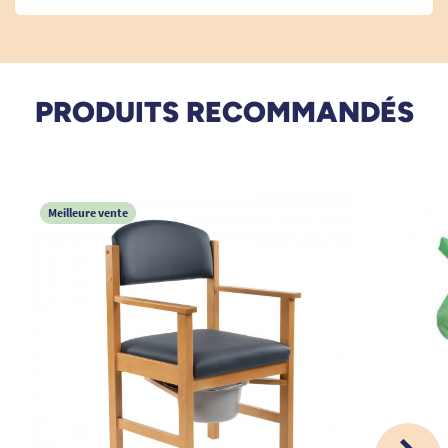
30/01/2023
RAS pour ce produit
PRODUITS RECOMMANDÉS
A. Anonymous
21/11/2022
Bon produit sans soucis
Meilleure vente
A. Anonymous
1
2
3
5