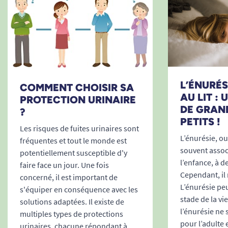
L’ÉNURÉSI
COMMENT CHOISIR SA
AU LIT :
PROTECTION URINAIRE
DE GRAN
?
PETITS !
Les risques de fuites urinaires sont
L’énurésie, ou 
fréquentes et tout le monde est
souvent associ
potentiellement susceptible d'y
l’enfance, à d
faire face un jour. Une fois
Cependant, il 
concerné, il est important de
L’énurésie peu
s'équiper en conséquence avec les
stade de la vi
solutions adaptées. Il existe de
l’énurésie ne
multiples types de protections
pour l’adulte 
urinaires, chacune répondant à