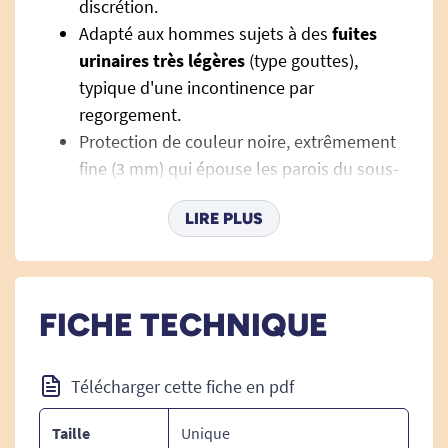
discrétion.
Adapté aux hommes sujets à des
fuites
urinaires très légères
(type gouttes),
typique d'une incontinence par
regorgement.
Protection de couleur noire, extrêmement
fine (3 mm) qui épouse les parois du sous-
vêtement et de l'anatomie masculine, afin
LIRE PLUS
de garantir un maximum de discrétion.
Adhésif externe pour un maintien assuré.
La
forme anatomique
est adaptée à la
morphologie masculine
, la présence
FICHE TECHNIQUE
d'élastiques à l'entrejambe permet plus de
liberté de mouvement. Pour le confort,
l'absorption est renforcée au centre du
Télécharger cette fiche en pdf
produit et la respirabilité de la protection
Taille
Unique
permet à la peau de respirer et de préserver