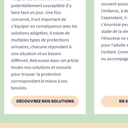
souvent associ
potentiellement susceptible d'y
du change ou de la toilette.
l’enfance, à d
faire face un jour. Une fois
Pourquoi choisir SENI Soft Normal ?
Cependant, il 
concerné, il est important de
Sécurité anti-fuite et confort
L’énurésie peu
s'équiper en conséquence avec les
dermatologique supérieur
stade de la vi
solutions adaptées. Il existe de
Format adapté à tous les usages courants
l’énurésie ne
multiples types de protections
pour l’adulte 
(fauteuils, literie, sorties, enfants…)
urinaires, chacune répondant à
l’enfant. Comm
Discrétion (emballage neutre, produit
une situation et un besoin
ou accompagne
différent. Retrouvez dans cet article
silencieux à l’usage)
toutes nos solutions et conseils
Excellent rapport qualité-prix : 30 alèses
pour trouver la protection
par paquet pour une gestion facilitée de
correspondant le mieux à vos
votre budget incontinence
besoins.
Résumé des caractéristiques
techniques
DÉCOUVREZ NOS SOLUTIONS
EN 
Absorption :
jusqu’à 500 ml
Dimensions :
40 x 60 cm (surface couvrante
idéale)