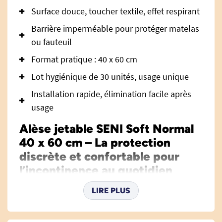
Surface douce, toucher textile, effet respirant
Barrière imperméable pour protéger matelas
ou fauteuil
Format pratique : 40 x 60 cm
Lot hygiénique de 30 unités, usage unique
Installation rapide, élimination facile après
usage
Alèse jetable SENI Soft Normal
40 x 60 cm – La protection
discrète et confortable pour
l’incontinence au quotidien
L’alèse jetable SENI Soft Normal 40 x 60 cm est
LIRE PLUS
la solution idéale pour préserver la literie, les
fauteuils ou tout autre support en cas de fuites