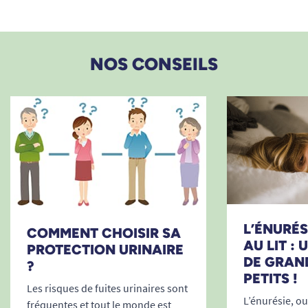
bactéries ou des odeurs.
Compatibilité universelle
: s’utilise sur
matelas, coussins, plans inclinés, chaises
NOS CONSEILS
roulantes, tables de soins, etc.
Sécurité et sérénité : tous les
bénéfices SENI Soft Normal
Film inférieur en polyéthylène
imperméable
: bloque toute fuite, protège
efficacement matelas et mobilier.
Matériaux testés et sans danger
:
hypoallergéniques, respectant les peaux
sensibles.
L’ÉNURÉSI
Tests qualité rigoureux
: chaque alèse est
COMMENT CHOISIR SA
AU LIT :
PROTECTION URINAIRE
soumise à des vérifications garantissant
DE GRAN
?
efficacité, douceur et innocuité.
PETITS !
Aide précieuse pour l’aidant
:
Les risques de fuites urinaires sont
L’énurésie, ou 
manipulation facilitée, gain de temps lors
fréquentes et tout le monde est