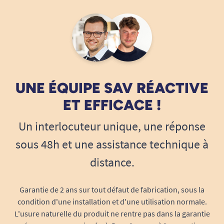
Poids unitaire :
26 g
Nombre d’unités par paquet :
30
Neutralisation des odeurs :
technologie
SAP 3+
Surface contact :
Textile doux “cotton feel”
Base :
Polyéthylène imperméable
UNE ÉQUIPE SAV RÉACTIVE
Pliage et présentation :
à usage unique,
hygiénique
ET EFFICACE !
Testé dermatologiquement,
Un interlocuteur unique, une réponse
hypoallergénique
Une aide discrète et fiable, pour
sous 48h et une assistance technique à
chacun, chaque jour
distance.
L’alèse jetable SENI Soft Normal 40 x 60 cm
accompagne vos journées et nuits en toute
Garantie de 2 ans sur tout défaut de fabrication, sous la
sérénité. Sa discrétion, son efficacité anti-fuite et
condition d'une installation et d'une utilisation normale.
son confort durable en font l’alliée
L'usure naturelle du produit ne rentre pas dans la garantie
indispensable des personnes souffrant