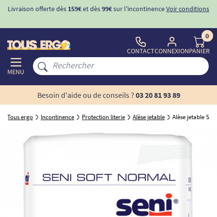
Livraison offerte dès
159€
et dès
99€
sur l'incontinence
Voir conditions
0
CONTACT
CONNEXION
PANIER
MENU
Besoin d'aide ou de conseils ?
03 20 81 93 89
Tous ergo
Incontinence
Protection literie
Alèse jetable
Alèse jetable SE