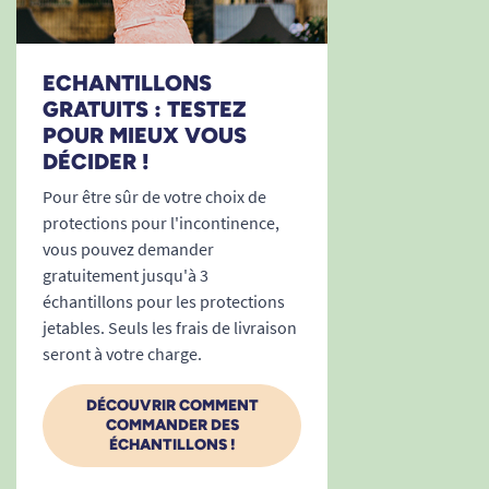
Prêt à retrouver tranquillité et sécurité ?
Commandez l’alèse SENI Soft Normal 40 x 60 cm
dès maintenant et découvrez l’ensemble de
ECHANTILLONS
notre gamme :
toutes nos alèses jetables
et
GRATUITS : TESTEZ
toutes nos solutions pour l’incontinence
.
POUR MIEUX VOUS
DÉCIDER !
Pour être sûr de votre choix de
protections pour l'incontinence,
vous pouvez demander
gratuitement jusqu'à 3
échantillons pour les protections
jetables. Seuls les frais de livraison
seront à votre charge.
DÉCOUVRIR COMMENT
COMMANDER DES
ÉCHANTILLONS !