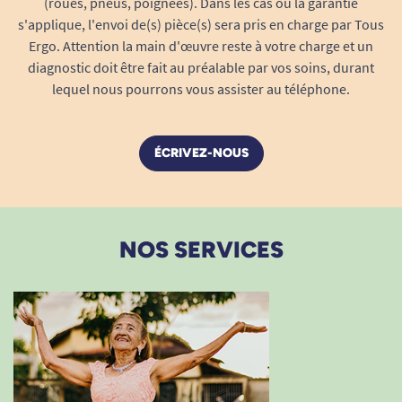
(roues, pneus, poignées). Dans les cas où la garantie
d’incontinence, des aidants familiaux et des
s'applique, l'envoi de(s) pièce(s) sera pris en charge par Tous
soignants. Utilisable à domicile, en voyage, à
Ergo. Attention la main d'œuvre reste à votre charge et un
diagnostic doit être fait au préalable par vos soins, durant
l’hôpital ou en maison de retraite, elle préserve
lequel nous pourrons vous assister au téléphone.
la propreté du linge et du mobilier tout en
favorisant sérénité et autonomie.
Pourquoi commander chez nous ?
ÉCRIVEZ-NOUS
Échantillon gratuit pour tester avant
d’acheter, et choisir la solution la plus
adaptée à vos besoins spécifiques
NOS SERVICES
Livraison discrète et rapide (24-48 h),
emballage sans mention sensible
Equipe de conseillers formés, à votre
écoute pour guider vos choix
Site reconnu, paiement sécurisé,
satisfaction garantie