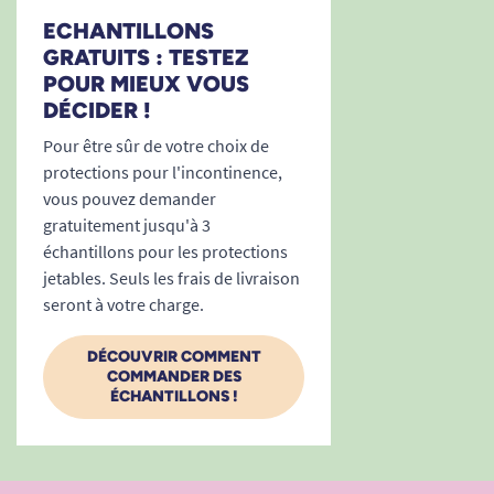
d’une vie sereine, active et respectueuse de la
ECHANTILLONS
dignité, quelle que soit l’intensité de
GRATUITS : TESTEZ
l’incontinence.
POUR MIEUX VOUS
DÉCIDER !
Besoin d’accompagnement dans votre choix ?
Consultez notre
guide pour bien choisir vos
Pour être sûr de votre choix de
protections
ou contactez un conseiller Tous
protections pour l'incontinence,
Ergo.
vous pouvez demander
gratuitement jusqu'à 3
Voir tous les produits pour m’aider à gérer mes
échantillons pour les protections
problèmes d’incontinence.
jetables. Seuls les frais de livraison
seront à votre charge.
DÉCOUVRIR COMMENT
COMMANDER DES
ÉCHANTILLONS !