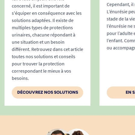
Cependant, il 
concerné, il est important de
L’énurésie peu
s'équiper en conséquence avec les
stade de la vi
solutions adaptées. Il existe de
l’énurésie ne
multiples types de protections
pour l’adulte 
urinaires, chacune répondant à
l’enfant. Comm
une situation et un besoin
ou accompagne
différent. Retrouvez dans cet article
toutes nos solutions et conseils
pour trouver la protection
correspondant le mieux à vos
besoins.
DÉCOUVREZ NOS SOLUTIONS
EN 
Sûreté maximale et peau protégée : un
quotidien plus serein
Convient pour l’incontinence urinaire
et/ou fécale
: sécurité totale, même en cas
de double incontinence.