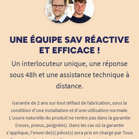
Le maintien parfait évite les fuites
accidentelles, rassure l’utilisateur en toutes
circonstances : domicile, sorties, nuit, ou en
établissement spécialisé.
Peut être portée avec un slip de maintien,
UNE ÉQUIPE SAV RÉACTIVE
pour garder la protection bien en place,
ET EFFICACE !
même lors des mouvements.
Résumé des points forts San SENI Plus
Un interlocuteur unique, une réponse
Extra
sous 48h et une assistance technique à
Ultra-absorption
: idéale pour
distance.
l’incontinence sévère, 3500 ml, rassurante
même pendant le sommeil ou lors de
longues périodes sans change.
Garantie de 2 ans sur tout défaut de fabrication, sous la
condition d'une installation et d'une utilisation normale.
Conception anatomique
: s’adapte à toutes
L'usure naturelle du produit ne rentre pas dans la garantie
les morphologies pour un port confortable
(roues, pneus, poignées). Dans les cas où la garantie
et naturel.
s'applique, l'envoi de(s) pièce(s) sera pris en charge par Tous
Barrières latérales anti-fuites
: sécurité