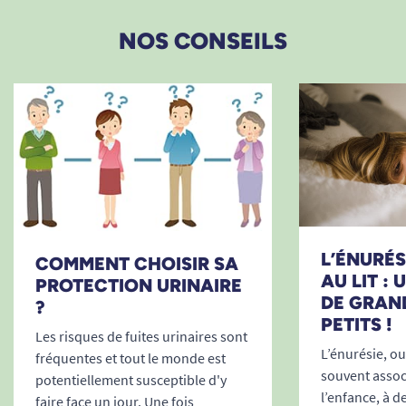
grande souplesse d’utilisation, en toutes
circonstances.
NOS CONSEILS
Bandes élastiques et oreilles latérales
épousant le corps pour une fixation sûre.
Son indicateur de change permet aux
aidants d’intervenir au bon moment et
d’optimiser l’hygiène.
Techniques de pose illustrées :
L’ÉNURÉSI
COMMENT CHOISIR SA
AU LIT :
PROTECTION URINAIRE
DE GRAN
?
PETITS !
Les risques de fuites urinaires sont
L’énurésie, ou 
fréquentes et tout le monde est
souvent associ
potentiellement susceptible d'y
l’enfance, à d
faire face un jour. Une fois