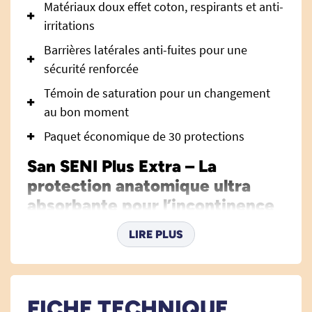
Matériaux doux effet coton, respirants et anti-
irritations
Barrières latérales anti-fuites pour une
sécurité renforcée
Témoin de saturation pour un changement
au bon moment
Paquet économique de 30 protections
San SENI Plus Extra – La
protection anatomique ultra
absorbante pour l’incontinence
sévère
LIRE PLUS
La
protection anatomique San SENI Plus Extra
est conçue pour offrir un niveau de sécurité et de
confort supérieur aux personnes souffrant
FICHE TECHNIQUE
d’incontinence sévère, qu’elle soit urinaire ou