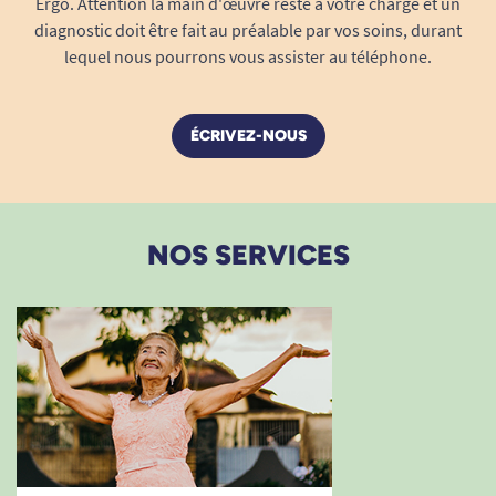
Ergo. Attention la main d'œuvre reste à votre charge et un
accrue, liberté de mouvement préservée,
diagnostic doit être fait au préalable par vos soins, durant
sans contrainte.
lequel nous pourrons vous assister au téléphone.
Matériaux doux et respirants
: respect des
peaux les plus fragiles et effet "coton"
ÉCRIVEZ-NOUS
agréable.
Indicateur de saturation
: change au
moment optimal sans gaspillage ni risque
d’humidité.
NOS SERVICES
Facilité de mise en place
: pose allongée ou
debout, pour une autonomie ou une aide
facilitée.
Paquet de 30 protections
: format
économique et pratique.
La San SENI Plus Extra est bien plus qu’une
simple protection : elle accompagne l’utilisateur
avec discrétion, confort et sûreté. Pour profiter