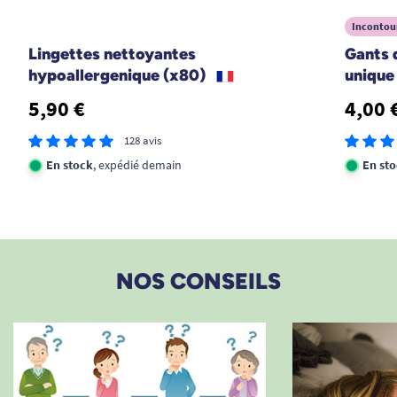
Incontour
Lingettes nettoyantes
Gants 
hypoallergenique (x80)
unique 
5,90 €
4,00 
128 avis
En stock
, expédié demain
En st
NOS CONSEILS