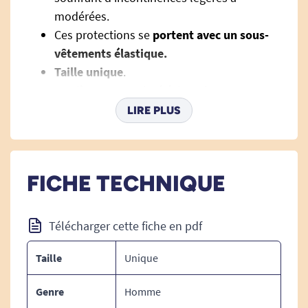
modérées.
Ces protections se
portent avec un sous-
vêtements élastique.
Taille unique
.
Barrière en non-tissé évitant le contact
avec la zone d'absorption.
LIRE PLUS
Système SAP 3+ System convertit l'urine en
gel.
Limite la prolifération des bactéries et des
FICHE TECHNIQUE
odeurs.
Bord de fixation collant pour une meilleure
tenue.
Télécharger cette fiche en pdf
Emballage individuel: plus pratique et
discret.
Taille
Unique
Genre
Homme