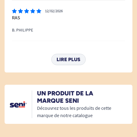
12/02/2026
RAS
B. PHILIPPE
31/07/2023
Bonne qualité
LIRE PLUS
A. Anonymous
25/10/2020
UN PRODUIT DE LA
idem precedent
MARQUE SENI
Découvrez tous les produits de cette
A. Anonymous
marque de notre catalogue
Bonjour, Nous vous remercions d'avoir laissé votre avis
et sommes désolés de constater que celui-ci n'a pas été