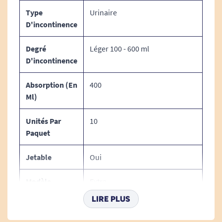
Type
Urinaire
D'incontinence
Voir tous les produits pour m'aider à gérer mes
Degré
Léger 100 - 600 ml
problèmes d'incontinence.
D'incontinence
Absorption (en
400
Ml)
Unités Par
10
Paquet
Jetable
Oui
Modèle
Extra
LIRE PLUS
Type De
Protection
Change