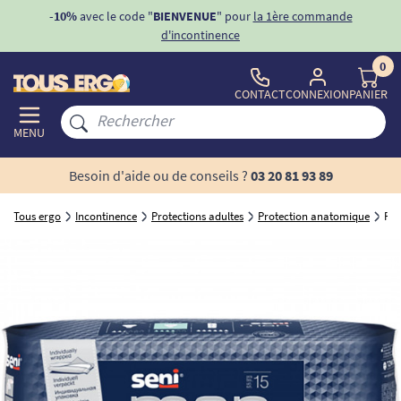
ons
-10%
avec le code "
BIENVENUE
" pour
la 1ère commande
d'incontinence
0
CONTACT
CONNEXION
PANIER
MENU
Besoin d'aide ou de conseils ?
03 20 81 93 89
Tous ergo
Incontinence
Protections adultes
Protection anatomique
Pro