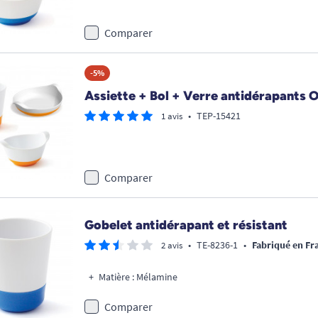
Comparer
-5%
Assiette + Bol + Verre antidérapants 
•
TEP-15421
1 avis
Comparer
Gobelet antidérapant et résistant
•
TE-8236-1
•
Fabriqué en Fr
2 avis
Matière : Mélamine
Comparer