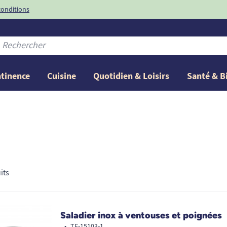
conditions
-10%
avec le code
ntinence
Cuisine
Quotidien & Loisirs
Santé & B
its
Saladier inox à ventouses et poignées
•
TE-15103-1