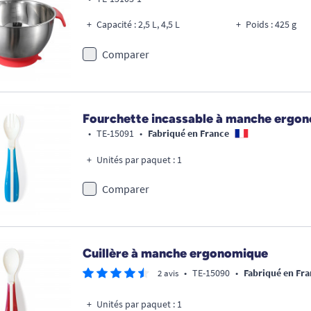
Capacité : 2,5 L, 4,5 L
Poids : 425 g
Comparer
Fourchette incassable à manche ergo
•
TE-15091
•
Fabriqué en France
Unités par paquet : 1
Comparer
Cuillère à manche ergonomique
•
TE-15090
•
Fabriqué en Fra
2 avis
Unités par paquet : 1