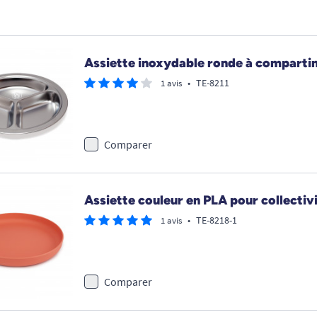
Assiette inoxydable ronde à comparti
•
TE-8211
1 avis
Comparer
Assiette couleur en PLA pour collectiv
•
TE-8218-1
1 avis
Comparer