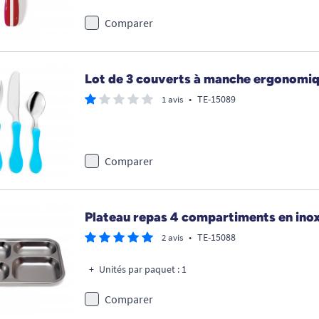
Comparer
Lot de 3 couverts à manche ergonomi
•
TE-15089
1 avis
Comparer
Plateau repas 4 compartiments en ino
•
TE-15088
2 avis
Unités par paquet : 1
Comparer