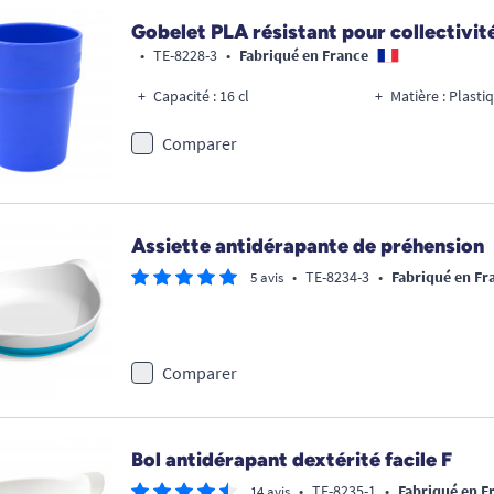
Gobelet PLA résistant pour collectivit
•
TE-8228-3
•
Fabriqué en France
Capacité : 16 cl
Matière : Plast
Comparer
Assiette antidérapante de préhension
•
TE-8234-3
•
Fabriqué en Fr
5 avis
Comparer
Bol antidérapant dextérité facile F
•
TE-8235-1
•
Fabriqué en F
14 avis