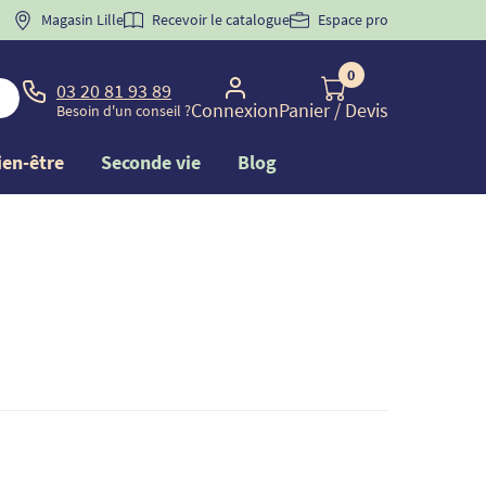
 "
BIENVENUE
Magasin Lille
" pour
la 1ère commande d'incontinence
Recevoir le catalogue
Espace pro
0
03 20 81 93 89
Connexion
Panier
/ Devis
Besoin d'un conseil ?
ien-être
Seconde vie
Blog