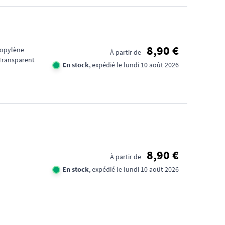
8,90 €
ropylène
À partir de
 Transparent
En stock
, expédié le lundi 10 août 2026
FID
CA
8,90 €
À partir de
1€
En stock
, expédié le lundi 10 août 2026
TR
DE
D'