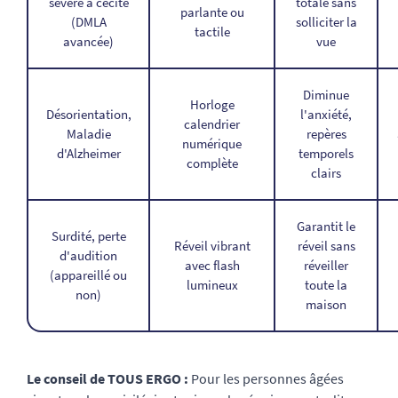
sévère à cécité
totale sans
parlante ou
(DMLA
solliciter la
tactile
avancée)
vue
Diminue
Horloge
Désorientation,
l'anxiété,
calendrier
Maladie
repères
numérique
d'Alzheimer
temporels
complète
clairs
Garantit le
Surdité, perte
Réveil vibrant
réveil sans
d'audition
avec flash
réveiller
(appareillé ou
lumineux
toute la
non)
maison
Le conseil de TOUS ERGO :
Pour les personnes âgées