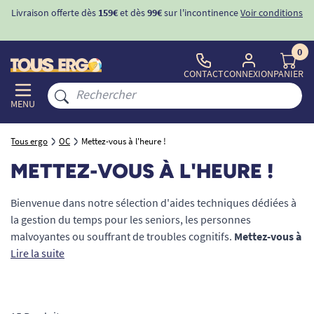
Livraison offerte dès
159€
et dès
99€
sur l'incontinence
Voir conditions
0
CONTACT
CONNEXION
PANIER
MENU
Tous ergo
OC
Mettez-vous à l'heure !
METTEZ-VOUS À L'HEURE !
Bienvenue dans notre sélection d'aides techniques dédiées à
la gestion du temps pour les seniors, les personnes
malvoyantes ou souffrant de troubles cognitifs.
Mettez-vous à
l'heure !
Lire la suite
Grâce à notre gamme rigoureusement choisie par
nos experts en maintien à domicile, lire l'heure redevient un
geste simple, naturel et sans effort. Découvrez des
horloges à
larges chiffres
, des
montres parlantes
et des
réveils