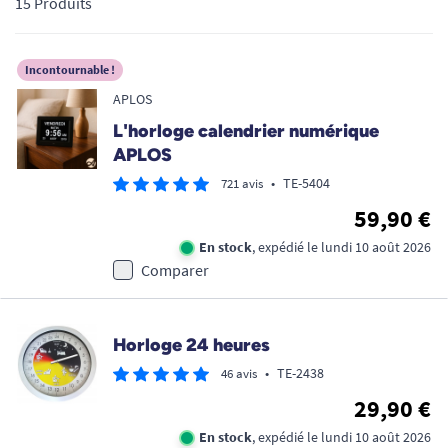
15 Produits
ergonomiques
adaptés à toutes les baisses de vision ou
pertes de repères. Retrouvez votre autonomie au quotidien
avec des équipements médicaux fiables et pensés pour votre
Incontournable !
confort absolu.
APLOS
L'horloge calendrier numérique
APLOS
•
TE-5404
721 avis
59,90 €
En stock
, expédié le lundi 10 août 2026
Comparer
Horloge 24 heures
•
TE-2438
46 avis
29,90 €
En stock
, expédié le lundi 10 août 2026