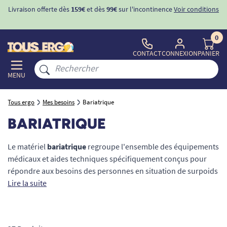
ions
-10%
avec le code "
BIENVENUE
" pour
la 1ère commande
d'incontinence
0
CONTACT
CONNEXION
PANIER
MENU
Tous ergo
Mes besoins
Bariatrique
BARIATRIQUE
Le matériel
bariatrique
regroupe l'ensemble des équipements
médicaux et aides techniques spécifiquement conçus pour
répondre aux besoins des personnes en situation de surpoids
ou d'obésité. Contrairement aux dispositifs standards, ces
Lire la suite
solutions XXL offrent une
capacité de charge maximale très
élevée
, des dimensions d'assise élargies et une structure
tubulaire renforcée. L'objectif de cette gamme est double :