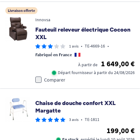
Livraison offerte
Innovsa
Fauteuil releveur électrique Cocoon
XXL
•
TE-4669-16
•
1 avis
Fabriqué en France
1 649,00 €
À partir de
Départ fournisseur à partir du 24/08/2026
Comparer
Chaise de douche confort XXL
Margatte
•
TE-1811
3 avis
199,00 €
En stock
, expédié le lundi 10 août 2026