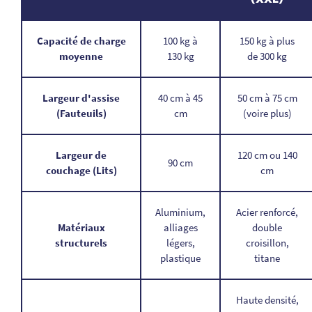
Capacité de charge
100 kg à
150 kg à plus
moyenne
130 kg
de 300 kg
Largeur d'assise
40 cm à 45
50 cm à 75 cm
(Fauteuils)
cm
(voire plus)
Largeur de
120 cm ou 140
90 cm
couchage (Lits)
cm
Aluminium,
Acier renforcé,
Matériaux
alliages
double
structurels
légers,
croisillon,
plastique
titane
Haute densité,