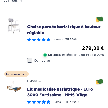
27 Produits
garantir votre sécurité lors des transferts et optimiser votre
confort quotidien pour un maintien à domicile réussi. Que
vous recherchiez un
fauteuil roulant bariatrique
, un lit
médicalisé grande largeur ou une chaise de douche robuste,
découvrez des produits fiables pour favoriser votre
Chaise percée bariatrique à hauteur
autonomie en toute dignité.
réglable
•
TE-5906
2 avis
279,00 €
En stock
, expédié le lundi 10 août 2026
Comparer
Livraison offerte
HMS Vilgo
Lit médicalisé bariatrique - Euro
3000 Fortissimo - HMS-Vilgo
•
TE-4365-3
1 avis