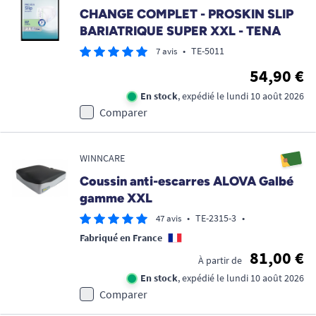
CHANGE COMPLET - PROSKIN SLIP
BARIATRIQUE SUPER XXL - TENA
•
TE-5011
7 avis
54,90 €
En stock
, expédié le lundi 10 août 2026
Comparer
WINNCARE
Coussin anti-escarres ALOVA Galbé
gamme XXL
•
TE-2315-3
•
47 avis
Fabriqué en France
81,00 €
À partir de
En stock
, expédié le lundi 10 août 2026
Comparer