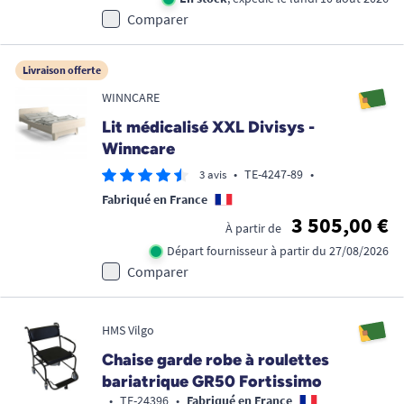
Comparer
Livraison offerte
WINNCARE
Lit médicalisé XXL Divisys -
Winncare
•
TE-4247-89
•
3 avis
Fabriqué en France
3 505,00 €
À partir de
Départ fournisseur à partir du 27/08/2026
Comparer
HMS Vilgo
Chaise garde robe à roulettes
bariatrique GR50 Fortissimo
•
TE-24396
•
Fabriqué en France