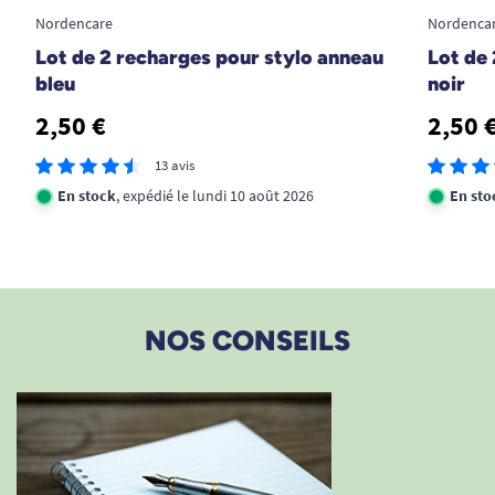
Nordencare
Nordenca
Lot de 2 recharges pour stylo anneau
Lot de
bleu
noir
2,50 €
2,50 
13 avis
En stock
, expédié le lundi 10 août 2026
En sto
NOS CONSEILS