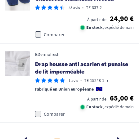
•
TE-337-2
43 avis
24,90 €
À partir de
En stock
, expédié demain
Comparer
BDermofresh
Drap housse anti acarien et punaise
de lit imperméable
•
•
TE-15248-1
1 avis
Fabriqué en Union européenne
65,00 €
À partir de
En stock
, expédié demain
Comparer