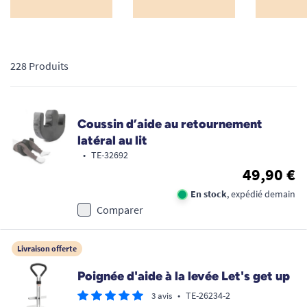
228 Produits
Coussin d’aide au retournement
latéral au lit
•
TE-32692
49,90 €
En stock
, expédié demain
Comparer
Livraison offerte
Poignée d'aide à la levée Let's get up
•
TE-26234-2
3 avis