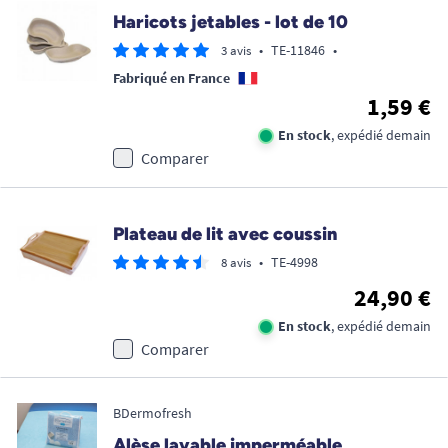
Haricots jetables - lot de 10
•
TE-11846
•
3 avis
Fabriqué en France
1,59 €
En stock
, expédié demain
Comparer
Plateau de lit avec coussin
•
TE-4998
8 avis
24,90 €
En stock
, expédié demain
Comparer
BDermofresh
Alèse lavable imperméable