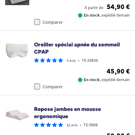
54,90 €
À partir de
En stock
, expédié demain
Comparer
Oreiller spécial apnée du sommeil
CPAP
•
TE-29836
3 avis
45,90 €
En stock
, expédié demain
Comparer
Repose jambes en mousse
ergonomique
•
TE-5808
22 avis