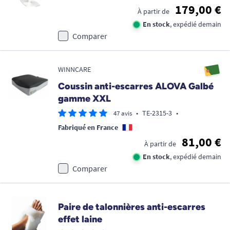
179,00 €
À partir de
En stock
, expédié demain
Comparer
WINNCARE
Coussin anti-escarres ALOVA Galbé
gamme XXL
•
TE-2315-3
•
47 avis
Fabriqué en France
81,00 €
À partir de
En stock
, expédié demain
Comparer
Paire de talonnières anti-escarres
effet laine