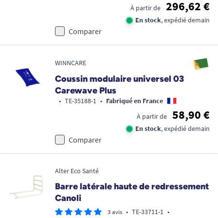
296,62 €
À partir de
En stock
, expédié demain
Comparer
WINNCARE
Coussin modulaire universel 03
Carewave Plus
•
TE-35188-1
•
Fabriqué en France
58,90 €
À partir de
En stock
, expédié demain
Comparer
Alter Eco Santé
Barre latérale haute de redressement
Canoli
•
TE-33711-1
•
3 avis