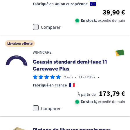
Fabriqué en Union européenne
39,90 €
En stock
, expédié demain
Comparer
Livraison offerte
WINNCARE
Coussin standard demi-lune 11
Carewave Plus
•
TE-2256-2
•
2 avis
Fabriqué en France
173,79 €
À partir de
En stock
, expédié demain
Comparer
Plateau de lit avec coussin pour