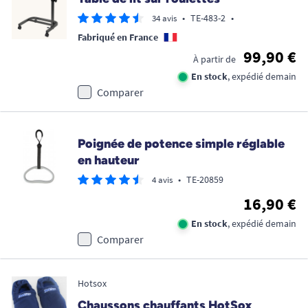
•
TE-483-2
•
34 avis
Fabriqué en France
99,90 €
À partir de
En stock
, expédié demain
Comparer
Poignée de potence simple réglable
en hauteur
•
TE-20859
4 avis
16,90 €
En stock
, expédié demain
Comparer
Hotsox
Chaussons chauffants HotSox