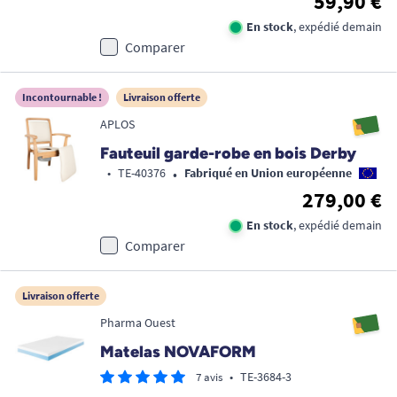
59,90 €
En stock
, expédié demain
Comparer
Incontournable !
Livraison offerte
APLOS
Fauteuil garde-robe en bois Derby
•
•
TE-40376
Fabriqué en Union européenne
279,00 €
En stock
, expédié demain
Comparer
Livraison offerte
Pharma Ouest
Matelas NOVAFORM
•
TE-3684-3
7 avis