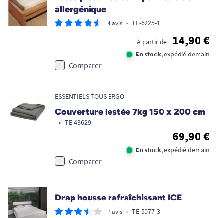
allergénique
•
TE-6225-1
4 avis
14,90 €
À partir de
En stock
, expédié demain
Comparer
ESSENTIELS TOUS ERGO
Couverture lestée 7kg 150 x 200 cm
•
TE-43629
69,90 €
En stock
, expédié demain
Comparer
Drap housse rafraîchissant ICE
•
TE-5077-3
7 avis