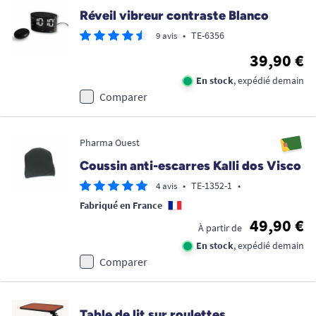
Réveil vibreur contraste Blanco
•
TE-6356
9 avis
39,90 €
En stock
, expédié demain
Comparer
Pharma Ouest
Coussin anti-escarres Kalli dos Visco
•
TE-1352-1
•
4 avis
Fabriqué en France
49,90 €
À partir de
En stock
, expédié demain
Comparer
Table de lit sur roulettes