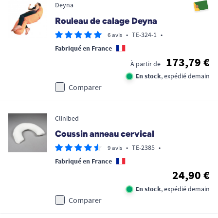
Deyna
Rouleau de calage Deyna
•
TE-324-1
•
6 avis
Fabriqué en France
173,79 €
À partir de
En stock
, expédié demain
Comparer
Clinibed
Coussin anneau cervical
•
TE-2385
•
9 avis
Fabriqué en France
24,90 €
En stock
, expédié demain
Comparer