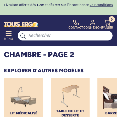
ons
-10%
avec le code "
BIENVENUE
" pour
la 1ère commande
d'incontinence
0
CONTACT
CONNEXION
PANIER
MENU
CHAMBRE
- PAGE 2
EXPLORER D’AUTRES MODÈLES
TABLE DE LIT ET
LIT MÉDICALISÉ
BARRE 
DESSERTE