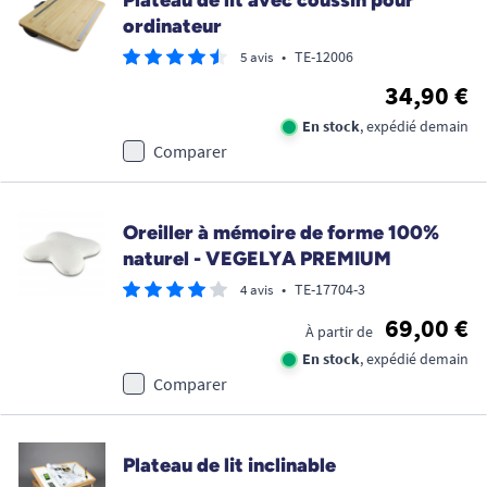
ordinateur
•
TE-12006
5 avis
34,90 €
En stock
, expédié demain
Comparer
Oreiller à mémoire de forme 100%
naturel - VEGELYA PREMIUM
•
TE-17704-3
4 avis
69,00 €
À partir de
En stock
, expédié demain
Comparer
Plateau de lit inclinable