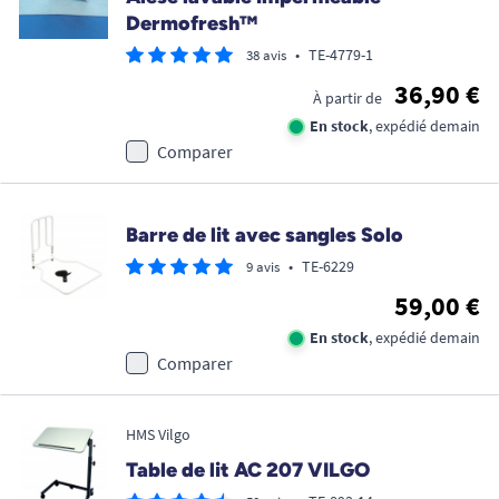
Dermofresh™
•
TE-4779-1
38 avis
36,90 €
À partir de
En stock
, expédié demain
Comparer
Barre de lit avec sangles Solo
•
TE-6229
9 avis
59,00 €
En stock
, expédié demain
Comparer
HMS Vilgo
Table de lit AC 207 VILGO