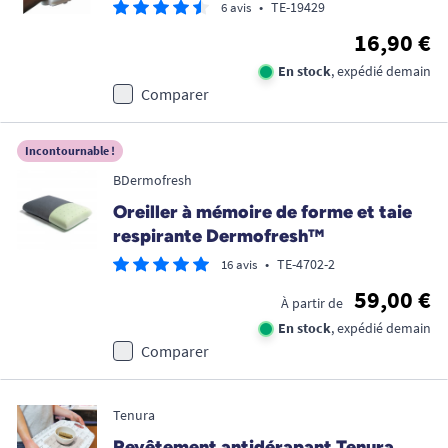
•
TE-19429
6 avis
16,90 €
En stock
, expédié demain
Comparer
Incontournable !
BDermofresh
Oreiller à mémoire de forme et taie
respirante Dermofresh™
•
TE-4702-2
16 avis
59,00 €
À partir de
En stock
, expédié demain
Comparer
Tenura
Revêtement antidérapant Tenura