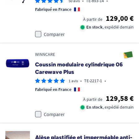
•
TE-893-14
•
50 avis
Fabriqué en France
129,00 €
À partir de
En stock
, expédié demain
Comparer
WINNCARE
Coussin modulaire cylindrique 06
Carewave Plus
•
TE-2217-1
•
1 avis
Fabriqué en France
129,58 €
À partir de
En stock
, expédié demain
Comparer
Alèse plastifiée et imperméable anti-