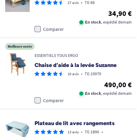
•
TE-66
27 avis
34,90 €
En stock
, expédié demain
Comparer
Meilleure vente
ESSENTIELS TOUS ERGO
Chaise d'aide à la levée Suzanne
•
TE-19970
10 avis
490,00 €
En stock
, expédié demain
Comparer
Plateau de lit avec rangements
•
TE-1890
•
13 avis