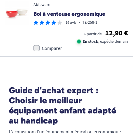
Ableware
Bol à ventouse ergonomique
•
TE-258-1
19 avis
12,90 €
À partir de
En stock
, expédié demain
Comparer
Guide d'achat expert :
Choisir le meilleur
équipement enfant adapté
au handicap
L'acquisition d'un équipement médical ou ergonomique