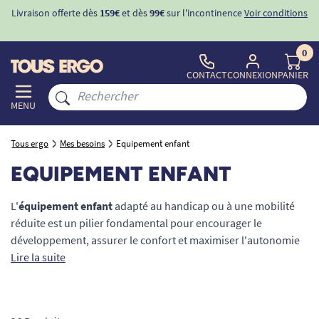
ons
-10%
avec le code "
BIENVENUE
" pour
la 1ère commande
d'incontinence
0
CONTACT
CONNEXION
PANIER
MENU
Tous ergo
Mes besoins
Equipement enfant
EQUIPEMENT ENFANT
L'
équipement enfant
adapté au handicap ou à une mobilité
réduite est un pilier fondamental pour encourager le
développement, assurer le confort et maximiser l'autonomie
des plus jeunes. Chez TOUS ERGO, nous proposons une
Lire la suite
sélection rigoureuse de matériel médical et d'aides
techniques spécialement pensés pour les enfants à besoins
spécifiques (PMR, troubles moteurs, sensoriels ou cognitifs).