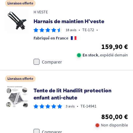
Livraison offerte
H VESTE
Harnais de maintien H'veste
•
TE-172
•
18 avis
Fabriqué en France
159,90 €
En stock
, expédié demain
Comparer
Livraison offerte
Tente de lit Handilit protection
enfant anti-chute
•
TE-14941
3 avis
850,00 €
Non disponible
Comparer