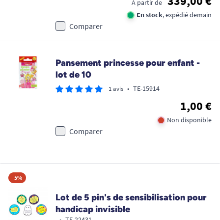
339,00 €
À partir de
En stock
, expédié demain
Comparer
Pansement princesse pour enfant -
lot de 10
•
TE-15914
1 avis
1,00 €
Non disponible
Comparer
-5%
Lot de 5 pin's de sensibilisation pour
handicap invisible
•
TE-22431