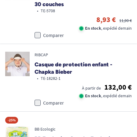
30 couches
•
TE-5708
8,93 €
11,90 €
En stock
, expédié demain
Comparer
RIBCAP
Casque de protection enfant -
Chapka Bieber
•
TE-18282-1
132,00 €
À partir de
En stock
, expédié demain
Comparer
-25%
BB Ecologic