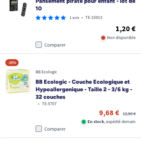
Pansement pirate pour enfant - lot de
10
•
TE-15913
1 avis
1,20 €
Non disponible
Comparer
-25%
BB Ecologic
BB Ecologic - Couche Ecologique et
Hypoallergenique - Taille 2 - 3/6 kg -
32 couches
•
TE-5707
9,68 €
12,90 €
En stock
, expédié demain
Comparer